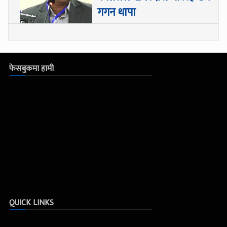
गगन थापा
फेसबुकमा हामी
QUICK LINKS