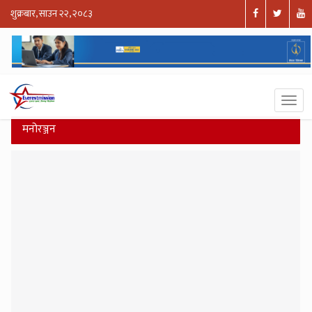
शुक्रबार, साउन २२, २०८३
मनोरञ्जन