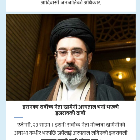
आदिवासी जनजातिको अधिकार,
इरानका सर्वोच्च नेता खामेनी अस्पताल भर्ना भएको
इजरायको दाबी
एजेन्सी, २३ साउन । इरानी सर्वोच्च नेता मोज्तबा खामेनीको
अवस्था गम्भीर भएपछि उहाँलाई अस्पताल लगिएको इजरायली