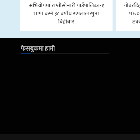
अभियोगमा राप्तीसोनारी गाउँपालिका-१
गोबरडिहा
भम्पा बस्ने ३८ वर्षीय रूपलाल खुना
प ७०
बिहीबार
ठक्
फेसबुकमा हामी