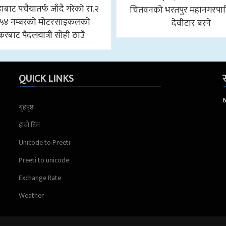
बाट पचैयातर्फ जाँदै गरेको रा.२
चितवनको भरतपुर महानगरपा
५४ नम्बरको मोटरसाइकलको
देवीटार बस्ने
करबाट पैदलयात्री सोही ठाउँ
QUICK LINKS
स
गृहपृष्ठ
हाम्रो टिम
Unicode to Preeti
Preeti to unicode
Exchange Rate
Weather