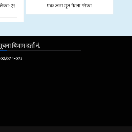
लिका-२९
एक जना मृत फेला परेका
ूचना बिभाग दर्ता नं.
602/074-075