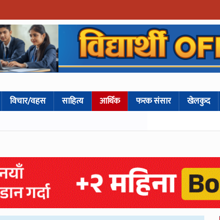
विचार/वहस
साहित्य
आर्थिक
फरक संसार
खेलकुद