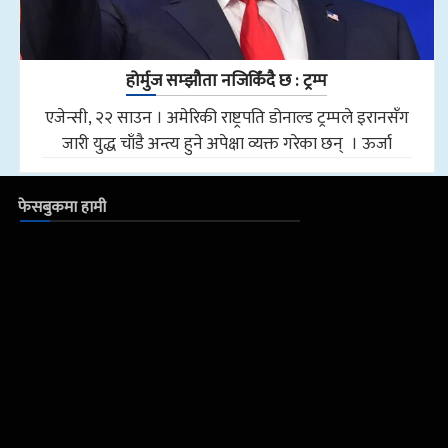
होर्मुज सम्झौता नजिकिँदै छ : ट्रम्प
एजेन्सी, २२ साउन । अमेरिकी राष्ट्रपति डोनाल्ड ट्रम्पले इरानसँग
जारी युद्ध चाँडै अन्त्य हुने अपेक्षा व्यक्त गरेका छन् । ऊर्जा
फेसबुकमा हामी