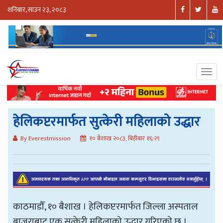
शनिबार, साउन २३, २०८३
हेलिकप्टरमार्फत सुत्केरी महिलाको उद्धार
By Everestmission
१० बैशाख २०८३, बिहीबार १६:२९
काठमाडौँ, १० बैशाख । हेलिकप्टरमार्फत जिल्ला अस्पताल
बाजुराबाट एक सुत्केरी महिलाको उद्धार गरिएको छ ।