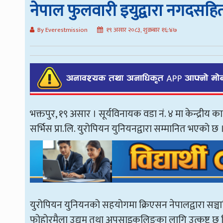
नेपाल फुलवारी इयुद्वारा नगदसहि
By Everestmission
१९ असार २०८३, शुक्रबार १६:४७
भक्तपुर, १९ असार । सूर्यविनायक वडा नं. ४ मा केन्द्रीय क
सर्भिस प्रा.लि. युरोपियन युनियनद्वारा सम्मानित भएको छ 
युरोपियन युनियनको सहयोगमा क्रिएसन नेपालद्वारा सञ्च
फोहोरमैला उद्यम तथा अपसाइकलिङका लागि उत्कृष्ट छ