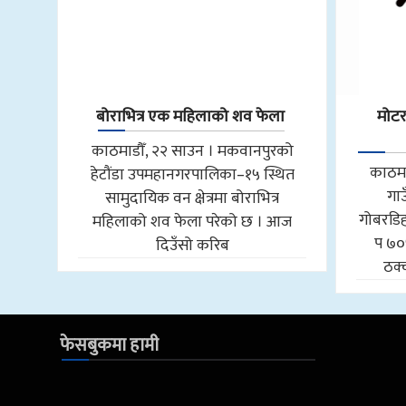
बोराभित्र एक महिलाको शव फेला
मोट
काठमाडौँ, २२ साउन । मकवानपुरको
काठमा
हेटौंडा उपमहानगरपालिका–१५ स्थित
गा
सामुदायिक वन क्षेत्रमा बोराभित्र
गोबरडिहा
महिलाको शव फेला परेको छ । आज
प ७०
दिउँसो करिब
ठक्
फेसबुकमा हामी