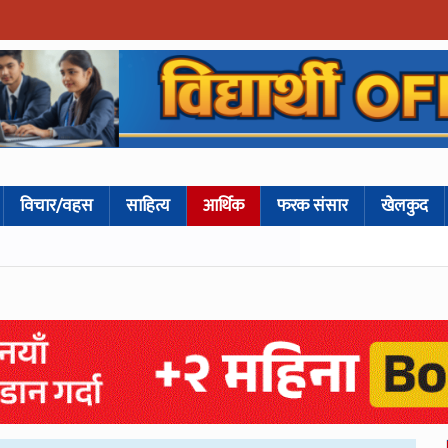
विचार/वहस
साहित्य
आर्थिक
फरक संसार
खेलकुद