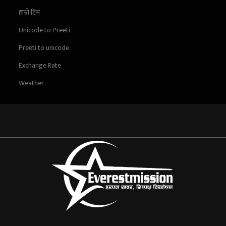
हाम्रो टिम
Unicode to Preeti
Preeti to unicode
Exchange Rate
Weather