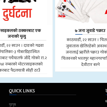
रसाइकलको ठक्करबाट एक
७ जना जुवाडे पक्राउ
जनाको मृत्यु
काठमाडौँ, २२ साउन । चि
डौँ, २२ साउन । दाङको गढवा
जुवातास खेलिरहेको अवस्थ
उँपालिका-३ गोबरडिहास्थित
जनालाई प्रहरीले पक्राउ गरे
बाट पचैयातर्फ जाँदै गरेको रा.२
चितवनको भरतपुर महानगरपा
५४ नम्बरको मोटरसाइकलको
देवीटार बस्ने
करबाट पैदलयात्री सोही ठाउँ
QUICK LINKS
स
गृहपृष्ठ