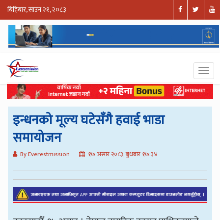
बिहिबार, साउन २१, २०८३
इन्धनको मूल्य घटेसँगै हवाई भाडा
समायोजन
By Everestmission
१७ असार २०८३, बुधबार १७:३४