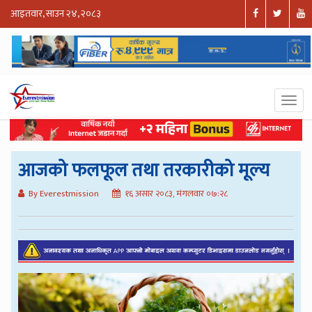
आइतवार, साउन २४, २०८३
आजको फलफूल तथा तरकारीको मूल्य
By Everestmission
१६ असार २०८३, मंगलवार ०७:२८