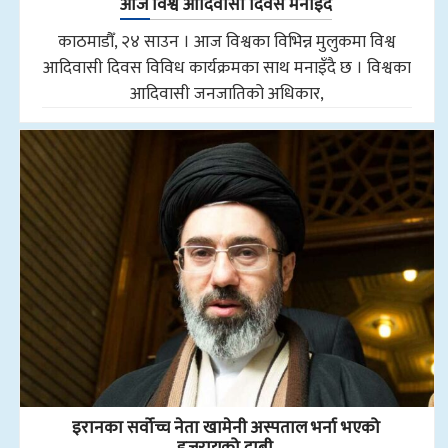
आज विश्व आदिवासी दिवस मनाइँदै
काठमाडौँ, २४ साउन । आज विश्वका विभिन्न मुलुकमा विश्व
आदिवासी दिवस विविध कार्यक्रमका साथ मनाइँदै छ । विश्वका
आदिवासी जनजातिको अधिकार,
इरानका सर्वोच्च नेता खामेनी अस्पताल भर्ना भएको
इजरायको दाबी