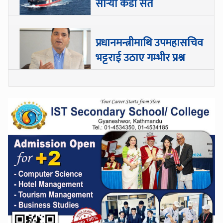
सार्‍याे कडा सर्त
प्रधानमन्त्रीमाथि उपमहासचिव
भट्टराई उठाए गम्भीर प्रश्न