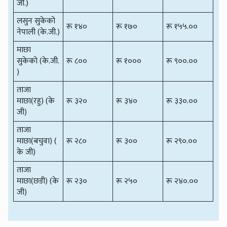
जी.)
लसुन सुकेको
रू १४०
रू १७०
रू १५५.००
नेपाली (के.जी.)
माछा
सुकेको (के.जी.
रू ८००
रू १०००
रू ९००.००
)
ताजा
माछा(रहु) (के
रू ३२०
रू ३४०
रू ३३०.००
जी)
ताजा
माछा(बचुवा) (
रू २८०
रू ३००
रू २९०.००
के जी)
ताजा
माछा(छडी) (के
रू २३०
रू २५०
रू २४०.००
जी)