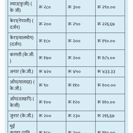
स्याउ(फूजी) (
रू २८०
रू ३००
रू २९०.००
के जी)
केरा(नेपाली) (
रू २००
रू २५०
रू २२६.६७
दर्जन)
केरा(मालभोग)
रू १८०
रू २००
रू १९०.००
(दर्जन)
कागती (के.जी.
रू १७०
रू २००
रू १८५.००
)
अनार (के.जी.)
रू ४२०
रू ४५०
रू ४३३.३३
आँप(मालदह) (
रू ९०
रू ११०
रू १००.००
के.जी.)
आँप(दसहरी) (
रू १००
रू १२०
रू ११०.००
केजी)
जुनार (के.जी.)
रू २००
रू २३०
रू २१६.६७
भुई
कटहर (प्रति
रू १८०
रू २००
रू १९०.००