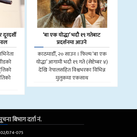
 दूरदर्शी
‘बा एक योद्धा’ भदौ १९ गतेबाट
हमाल
प्रदर्शनमा आउने
अभिनेता
काठमाडौँ, २० साउन । फिल्म ‘बा एक
 भीडको
योद्धा’ आगामी भदौ १९ गते (सेप्टेम्बर ४)
त्तिको
देखि नेपालसहित विश्वभरका विभिन्न
ीतिको
मुलुकमा एकसाथ
ूचना बिभाग दर्ता नं.
602/074-075