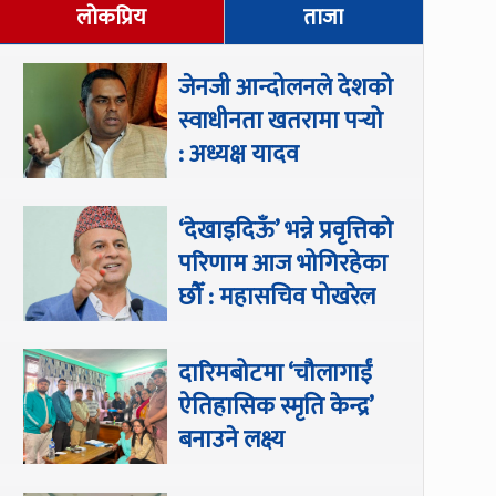
लोकप्रिय
ताजा
जेनजी आन्दोलनले देशको
स्वाधीनता खतरामा पर्‍यो
: अध्यक्ष यादव
‘देखाइदिऊँ’ भन्ने प्रवृत्तिको
परिणाम आज भोगिरहेका
छौँ : महासचिव पोखरेल
दारिमबोटमा ‘चौलागाईं
ऐतिहासिक स्मृति केन्द्र’
बनाउने लक्ष्य