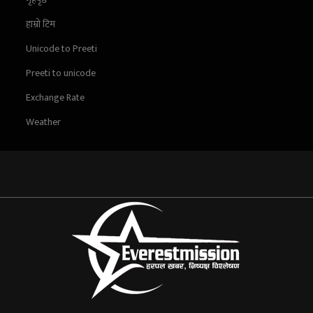
हाम्रो टिम
Unicode to Preeti
Preeti to unicode
Exchange Rate
Weather