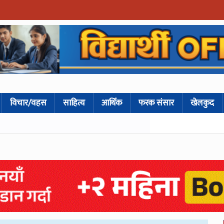
विचार/वहस
साहित्य
आर्थिक
फरक संसार
खेलकुद