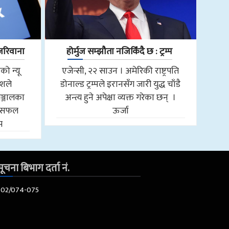
जरिवाना
होर्मुज सम्झौता नजिकिँदै छ : ट्रम्प
को न्यू
एजेन्सी, २२ साउन । अमेरिकी राष्ट्रपति
ीशले
डोनाल्ड ट्रम्पले इरानसँग जारी युद्ध चाँडै
्जालका
अन्त्य हुने अपेक्षा व्यक्त गरेका छन् ।
 असफल
ऊर्जा
प
ूचना बिभाग दर्ता नं.
602/074-075