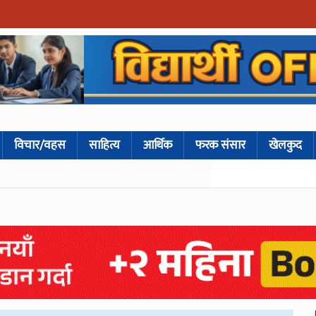
विचार/वहस
साहित्य
आर्थिक
फरक संसार
खेलकुद