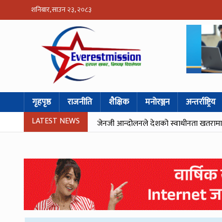
शनिबार, साउन २३, २०८३
गृहपृष्ठ
राजनीति
शैक्षिक
मनोरञ्जन
अन्तर्राष्ट्रिय
LATEST NEWS
जेनजी आन्दोलनले देशको स्वाधीनता खतरामा पर