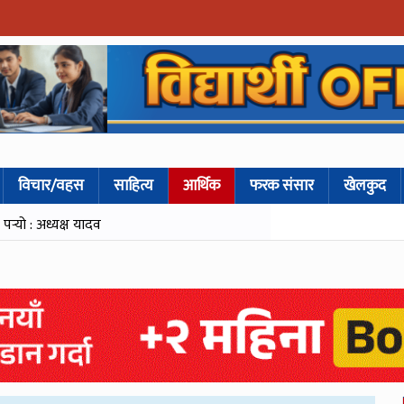
विचार/वहस
साहित्य
आर्थिक
फरक संसार
खेलकुद
्‍यो : अध्यक्ष यादव