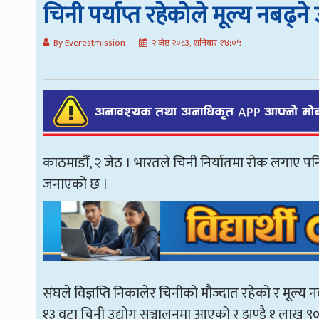
चिनी पर्याप्त रहेकोले मूल्य नबढ्न
By Everestmission
२ जेष्ठ २०८३, शनिबार १४:०५
काठमाडौँ, २ जेठ । भारतले चिनी निर्यातमा रोक लगाए पनि
जनाएको छ ।
संघले विज्ञप्ति निकालेर चिनीको मौज्दात रहेको र मूल
१३ वटा चिनी उद्योग सञ्चालनमा आएको र झण्डै १ लाख ९