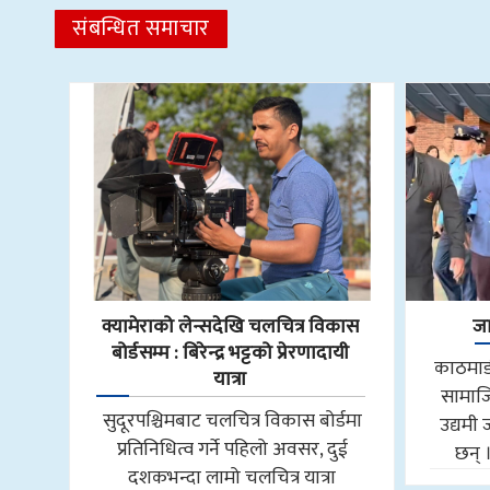
संबन्धित समाचार
क्यामेराको लेन्सदेखि चलचित्र विकास
जा
बोर्डसम्म : बिरेन्द्र भट्टको प्रेरणादायी
काठमाडौ
यात्रा
सामाजि
सुदूरपश्चिमबाट चलचित्र विकास बोर्डमा
उद्यमी 
प्रतिनिधित्व गर्ने पहिलो अवसर, दुई
छन् 
दशकभन्दा लामो चलचित्र यात्रा