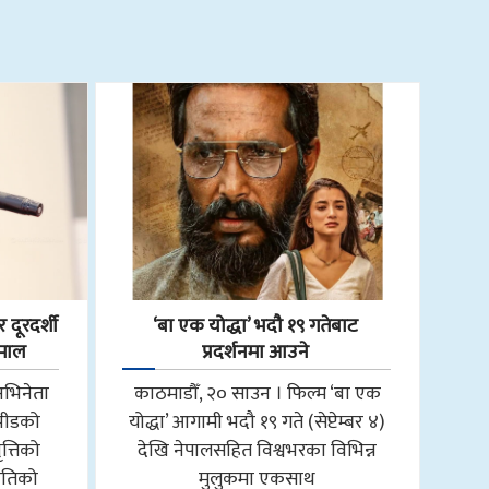
 दूरदर्शी
‘बा एक योद्धा’ भदौ १९ गतेबाट
हमाल
प्रदर्शनमा आउने
अभिनेता
काठमाडौँ, २० साउन । फिल्म ‘बा एक
 भीडको
योद्धा’ आगामी भदौ १९ गते (सेप्टेम्बर ४)
त्तिको
देखि नेपालसहित विश्वभरका विभिन्न
ीतिको
मुलुकमा एकसाथ