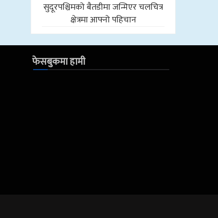
सुदूरपश्चिमको बैतडीमा जन्मिएर चलचित्र
क्षेत्रमा आफ्नो पहिचान
फेसबुकमा हामी