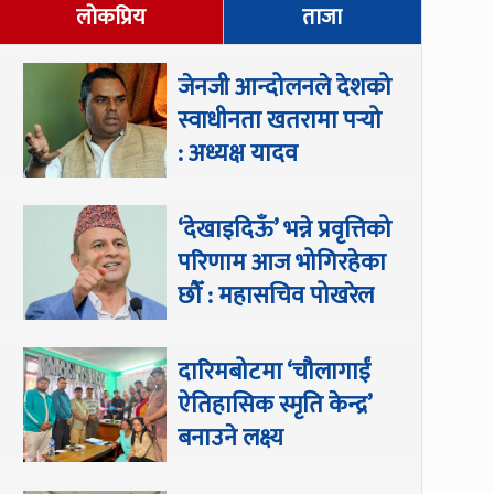
लोकप्रिय
ताजा
जेनजी आन्दोलनले देशको
स्वाधीनता खतरामा पर्‍यो
: अध्यक्ष यादव
‘देखाइदिऊँ’ भन्ने प्रवृत्तिको
परिणाम आज भोगिरहेका
छौँ : महासचिव पोखरेल
दारिमबोटमा ‘चौलागाईं
ऐतिहासिक स्मृति केन्द्र’
बनाउने लक्ष्य