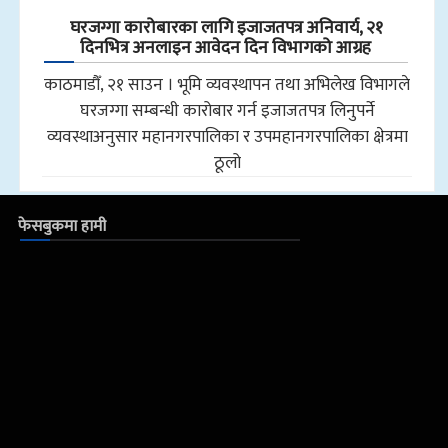
घरजग्गा कारोबारका लागि इजाजतपत्र अनिवार्य, २१
दिनभित्र अनलाइन आवेदन दिन विभागको आग्रह
काठमाडौँ, २१ साउन । भूमि व्यवस्थापन तथा अभिलेख विभागले
घरजग्गा सम्बन्धी कारोबार गर्न इजाजतपत्र लिनुपर्ने
व्यवस्थाअनुसार महानगरपालिका र उपमहानगरपालिका क्षेत्रमा
ठूलो
फेसबुकमा हामी