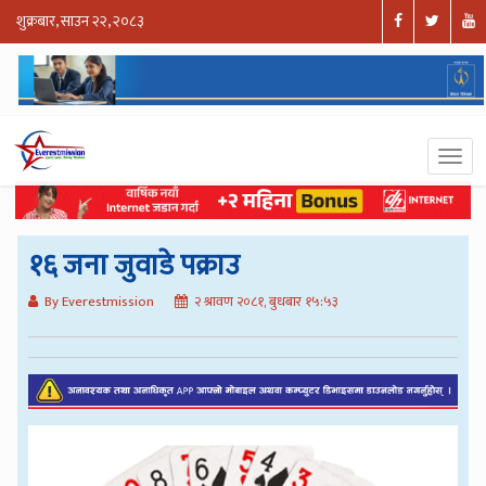
शुक्रबार, साउन २२, २०८३
१६ जना जुवाडे पक्राउ
By Everestmission
२ श्रावण २०८१, बुधबार १५:५३