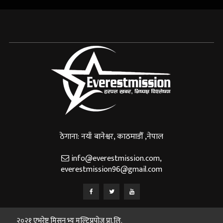
ठेगाना: नयाँ बानेश्वर, काठमाडौँ ,नेपाल
info@everestmission.com
,
everestmission96@gmail.com
२०२१ एभरेष्ट मिसन भ्यू मल्टिप्रपोज प्रा.लि.