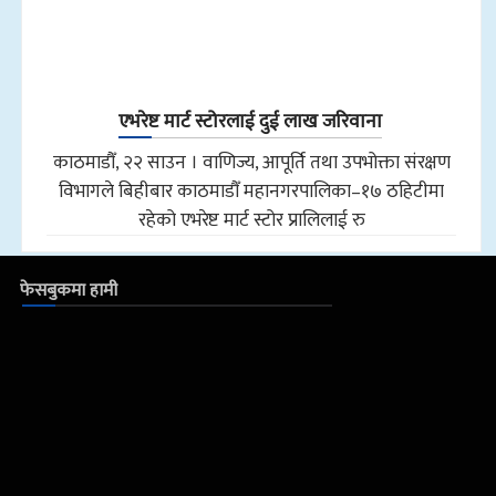
एभरेष्ट मार्ट स्टोरलाई दुई लाख जरिवाना
काठमाडौँ, २२ साउन । वाणिज्य, आपूर्ति तथा उपभोक्ता संरक्षण
विभागले बिहीबार काठमाडौँ महानगरपालिका–१७ ठहिटीमा
रहेको एभरेष्ट मार्ट स्टोर प्रालिलाई रु
फेसबुकमा हामी