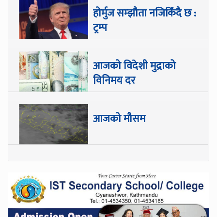
होर्मुज सम्झौता नजिकिँदै छ :
ट्रम्प
आजको विदेशी मुद्राको
विनिमय दर
आजको मौसम