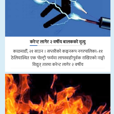
करेन्ट लागेर २ वर्षीय बालकको मृत्यु
काठमाडौँ, २१ साउन । सप्तरीको कञ्चनरूप नगरपालिका–११
ठेलियास्थित एक पोल्ट्री फर्ममा लापरवाहीपूर्वक राखिएको नाङ्गो
विद्युत् तारमा करेन्ट लागेर २ वर्षीय