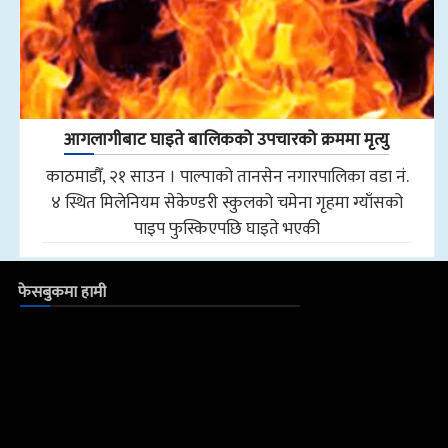
आगलागीबाट घाइते बालिकको उपचारको क्रममा मृत्यु
काठमाडौँ, २१ साउन । पाल्पाको तानसेन नगारपालिका वडा नं.
४ स्थित मिलेनियम सेकेण्डरी स्कुलको चमेना गृहमा ग्याँसको
पाइप फुस्किएपछि घाइते भएकी
फेसबुकमा हामी