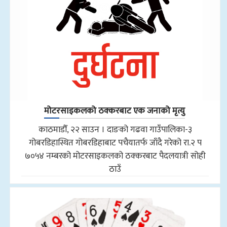
मोटरसाइकलको ठक्करबाट एक जनाको मृत्यु
काठमाडौँ, २२ साउन । दाङको गढवा गाउँपालिका-३
गोबरडिहास्थित गोबरडिहाबाट पचैयातर्फ जाँदै गरेको रा.२ प
७०५४ नम्बरको मोटरसाइकलको ठक्करबाट पैदलयात्री सोही
ठाउँ