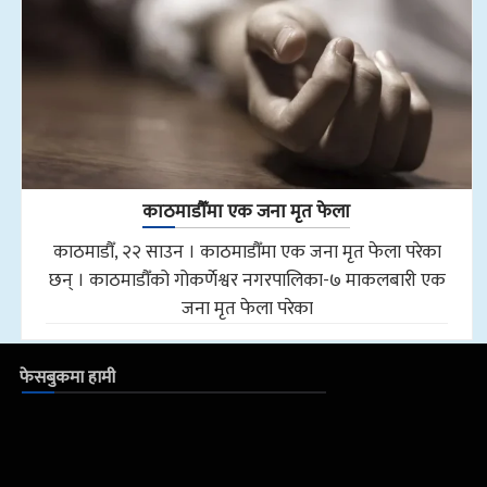
काठमाडौँमा एक जना मृत फेला
काठमाडौँ, २२ साउन । काठमाडौँमा एक जना मृत फेला परेका
छन् । काठमाडौँको गोकर्णेश्वर नगरपालिका-७ माकलबारी एक
जना मृत फेला परेका
फेसबुकमा हामी