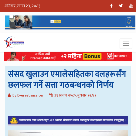
शनिबार, साउन २३, २०८३
संसद खुलाउन एमालेसहितका दलहरूसँग
छलफल गर्ने सत्ता गठबन्धनको निर्णय
By Everestmission
३१ श्रावण २०८०, बुधबार १२:५१