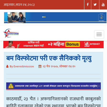
आइतवार, साउन २४, २०८३
बम विस्फोटमा परी एक सैनिकको मृत्यु
By Everestmission
२३ चैत्र २०७७, सोमबार १४:१०
काठमाडौँ, २३ चैत । अफगानिस्तानको राजधानी काबुलको
बाहिरी इलाकामा रहेको एक स्थानमा भएको बम विस्फोटमा