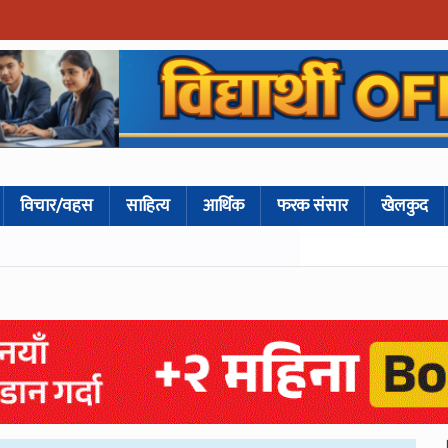
विचार/वहस
साहित्य
आर्थिक
फरक संसार
खेलकुद