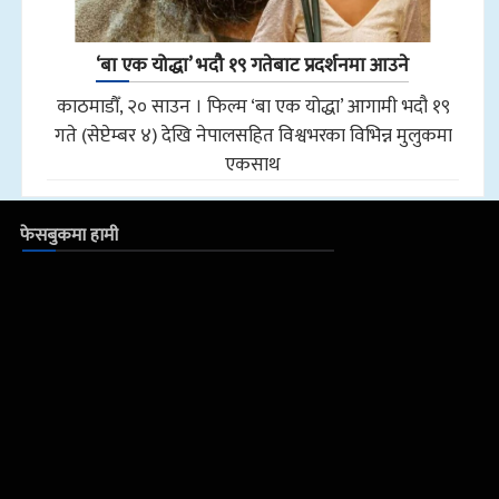
‘बा एक योद्धा’ भदौ १९ गतेबाट प्रदर्शनमा आउने
काठमाडौँ, २० साउन । फिल्म ‘बा एक योद्धा’ आगामी भदौ १९
गते (सेप्टेम्बर ४) देखि नेपालसहित विश्वभरका विभिन्न मुलुकमा
एकसाथ
फेसबुकमा हामी