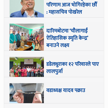
परिणाम आज भोगिरहेका छौँ
: महासचिव पोखरेल
दारिमबोटमा ‘चौलागाईं
ऐतिहासिक स्मृति केन्द्र’
बनाउने लक्ष्य
डडेलधुराका १२ परिवारले पाए
लालपुर्जा
वडाध्यक्ष यादव पक्राउ