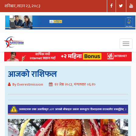
शनिबार, साउन २३, २०८३
आजको राशिफल
By Everestmission
१२ जेष्ठ २०८३, मंगलवार ०६:१०