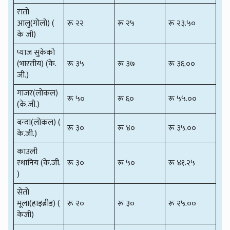
रातो
आलु(गोलो) (
रू २२
रू २५
रू २३.५०
के जी)
प्याज सुकेको
(भारतीय) (के.
रू ३५
रू ३७
रू ३६.००
जी.)
गाजर(लोकल)
रू ५०
रू ६०
रू ५५.००
(के.जी.)
बन्दा(लोकल) (
रू ३०
रू ४०
रू ३५.००
के.जी.)
काउली
स्थानिय (के.जी.
रू ३०
रू ५०
रू ४१.२५
)
सेतो
मूला(हाइब्रीड) (
रू २०
रू ३०
रू २५.००
केजी)