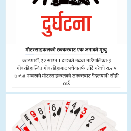
मोटरसाइकलको ठक्करबाट एक जनाको मृत्यु
काठमाडौँ, २२ साउन । दाङको गढवा गाउँपालिका-३
गोबरडिहास्थित गोबरडिहाबाट पचैयातर्फ जाँदै गरेको रा.२ प
७०५४ नम्बरको मोटरसाइकलको ठक्करबाट पैदलयात्री सोही
ठाउँ