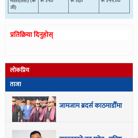
माछा(छडी) (के
रू २५०
रू २६०
रू २५५.००
जी)
प्रतिक्रिया दिनुहोस्
लोकप्रिय
ताजा
जामजाम ब्रदर्स काठमाडौँमा