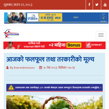
शुक्रबार, साउन २२, २०८३
आजको फलफूल तथा तरकारीको मूल्य
By Everestmission
७ जेष्ठ २०८३, बिहीबार ०७:२३