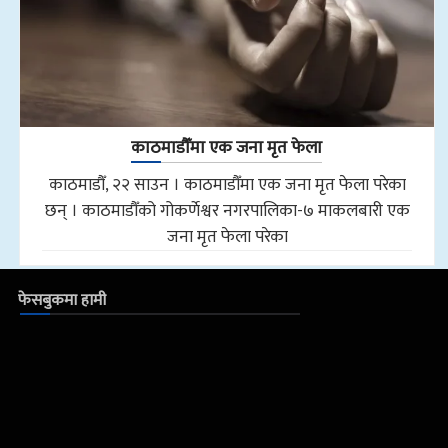
काठमाडौँमा एक जना मृत फेला
काठमाडौँ, २२ साउन । काठमाडौँमा एक जना मृत फेला परेका
छन् । काठमाडौँको गोकर्णेश्वर नगरपालिका-७ माकलबारी एक
जना मृत फेला परेका
फेसबुकमा हामी