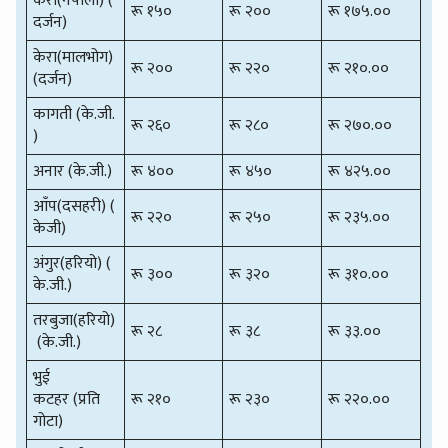
केरा(नेपाली) (
रू १५०
रू २००
रू १७५.००
दर्जन)
केरा(मालभोग)
रू २००
रू २२०
रू २१०.००
(दर्जन)
कागती (के.जी.
रू २६०
रू २८०
रू २७०.००
)
अनार (के.जी.)
रू ४००
रू ४५०
रू ४२५.००
आँप(दसहरी) (
रू २२०
रू २५०
रू २३५.००
केजी)
अंगुर(हरियो) (
रू ३००
रू ३२०
रू ३१०.००
के.जी.)
तरबुजा(हरियो)
रू २८
रू ३८
रू ३३.००
(के.जी.)
भुई
कटहर (प्रति
रू २१०
रू २३०
रू २२०.००
गोटा)