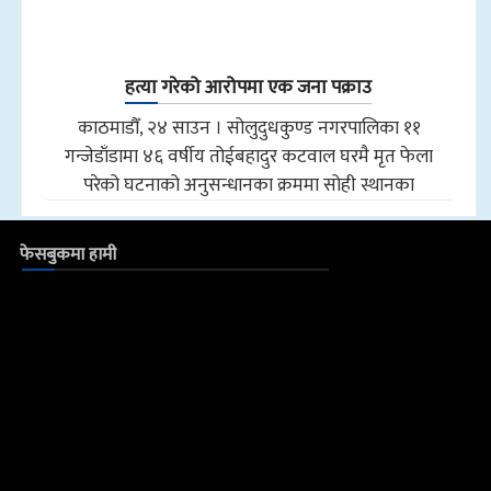
हत्या गरेको आरोपमा एक जना पक्राउ
काठमाडौँ, २४ साउन । सोलुदुधकुण्ड नगरपालिका ११
गन्जेडाँडामा ४६ वर्षीय तोईबहादुर कटवाल घरमै मृत फेला
परेको घटनाको अनुसन्धानका क्रममा सोही स्थानका
फेसबुकमा हामी