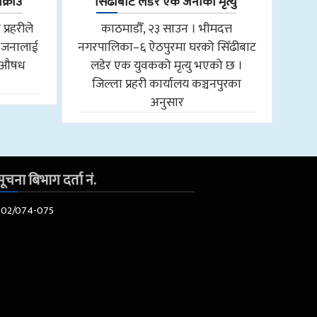
क्राउ
सिँढीबाट लडेर एक जनाको मृत्यु
प्रहरीले
काठमाडौँ, २३ साउन । भीमदत्त
२ जनालाई
नगरपालिका–६ ऐठपुरमा घरको सिँढीबाट
ु औषध
लडेर एक युवकको मृत्यु भएको छ ।
जिल्ला प्रहरी कार्यालय कञ्चनपुरका
अनुसार
ूचना बिभाग दर्ता नं.
602/074-075