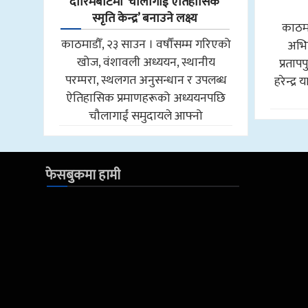
दारिमबोटमा ‘चौलागाईं ऐतिहासिक
स्मृति केन्द्र’ बनाउने लक्ष्य
काठमा
काठमाडौँ, २३ साउन । वर्षौंसम्म गरिएको
अभि
खोज, वंशावली अध्ययन, स्थानीय
प्रताप
परम्परा, स्थलगत अनुसन्धान र उपलब्ध
हरेन्द्र
ऐतिहासिक प्रमाणहरूको अध्ययनपछि
चौलागाईं समुदायले आफ्नो
फेसबुकमा हामी