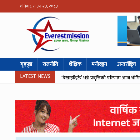
शनिबार, साउन २३, २०८३
गृहपृष्ठ
राजनीति
शैक्षिक
मनोरञ्जन
अन्तर्राष्ट्रिय
LATEST NEWS
‘देखाइदिऊँ’ भन्ने प्रवृत्तिको परिणाम आज भो