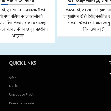
वडाध्यक्ष यादव पक्राउ
खैरो हेरोइनसहित दुई जना प
डौँ, २३ साउन । जालसाजीको
काठमाडौँ, २३ साउन । झापामा 
योगमा पश्चिम नवलपरासीको
लागुऔषध खैरो हेरोइनसहित 
पुर गाउँपालिका–७ का वडाध्यक्ष
पक्राउ गरेको छ । आज लाग
 यादव पक्राउ परेका छन् । प्रहरीका
नियन्त्रण ब्युरो
अनुसार
QUICK LINKS
स
गृहपृष्ठ
हाम्रो टिम
Unicode to Preeti
Preeti to unicode