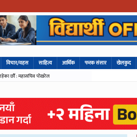
विचार/वहस
साहित्य
आर्थिक
फरक संसार
खेलकुद
गिरहेका छौँ : महासचिव पोखरेल