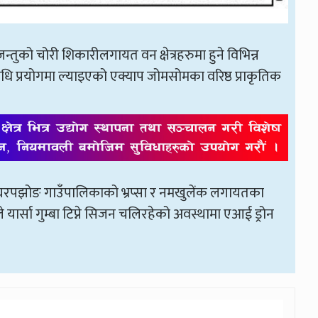
्तुको चोरी शिकारीलगायत वन क्षेत्रहरुमा हुने विभिन्न
िधि प्रयोगमा ल्याइएको एक्याप जोमसोमका वरिष्ठ प्राकृतिक
क र घरपझोङ गाउँपालिकाको भ्रप्सा र नमखुलेंक लगायतका
 यार्सा गुम्बा टिप्ने सिजन चलिरहेको अवस्थामा एआई ड्रोन