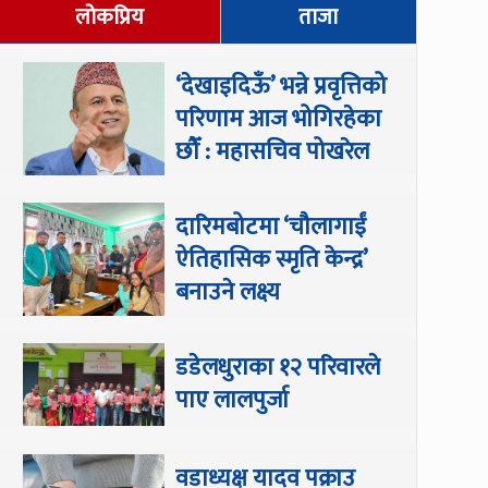
लोकप्रिय
ताजा
‘देखाइदिऊँ’ भन्ने प्रवृत्तिको
परिणाम आज भोगिरहेका
छौँ : महासचिव पोखरेल
दारिमबोटमा ‘चौलागाईं
ऐतिहासिक स्मृति केन्द्र’
बनाउने लक्ष्य
डडेलधुराका १२ परिवारले
पाए लालपुर्जा
वडाध्यक्ष यादव पक्राउ