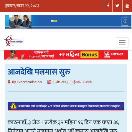
शुक्रबार, साउन २२, २०८३
आजदेखि मलमास सुरु
By Everestmission
३ जेष्ठ २०८३, आईतवार ०७:१४
काठमाडौँ, ३ जेठ । प्रत्येक ३२ महिना १६ दिन एक घण्टा ३६
मिनेटमा आउने मलमास अर्थात् अधिकमास आजदेखि सुरु