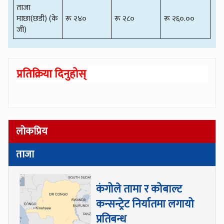
ताजा
माछा(छडी) (के
रू २४०
रू २८०
रू २६०.००
जी)
प्रतिक्रिया दिनुहोस्
लोकप्रिय
ताजा
कंगोले तामा र कोबाल्ट
कन्सन्ट्रेट निर्यातमा लगायो
प्रतिबन्ध