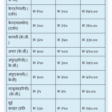
के जी)
केरा(नेपाली) (
रू १५०
रू २००
रू १७५.००
दर्जन)
केरा(मालभोग)
रू २००
रू २२०
रू २१०.००
(दर्जन)
कागती (के.जी.
रू ३२०
रू ३४०
रू ३३०.००
)
अनार (के.जी.)
रू ४००
रू ५००
रू ४५०.००
अंगुर(हरियो) (
रू २५०
रू ३००
रू २७५.००
के.जी.)
अंगुर(कालो) (
रू ४००
रू ४५०
रू ४२५.००
केजी)
तरबुजा(हरियो)
रू ३५
रू ४५
रू ४०.००
(के.जी.)
भुई
कटहर (प्रति
रू २३०
रू २५०
रू २४०.००