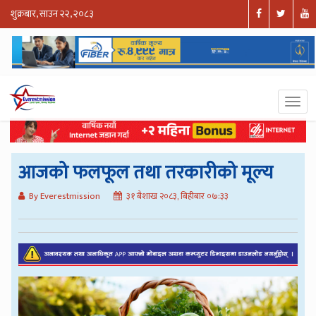
शुक्रबार, साउन २२, २०८३
आजको फलफूल तथा तरकारीको मूल्य
By Everestmission
३१ बैशाख २०८३, बिहीबार ०७:३३