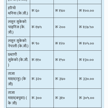
हरियो
रू ६०
रू १४०
रू १००.००
धनिया (के.जी.)
लसुन सुकेको
चाइनिज (के.
रू १७५
रू २००
रू १८७.५०
जी.)
लसुन सुकेको
रू ९०
रू १२०
रू १०५.००
नेपाली (के.जी.)
छ्यापी
सुकेको (के.जी.
रू ११०
रू १५०
रू १३०.००
)
ताजा
माछा(रहु) (के
रू ३२०
रू ३४०
रू ३३०.००
जी)
ताजा
माछा(बचुवा) (
रू ३००
रू ३१०
रू ३०५.००
के जी)