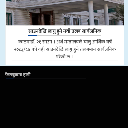
साउनदेखि लागु हुने नयाँ तलब सार्वजनिक
काठमाडौँ, २१ साउन । अर्थ मन्त्रालयले चालु आर्थिक वर्ष
२०८३/८४ को यही साउनदेखि लागु हुने तलबमान सार्वजनिक
गरेको छ ।
फेसबुकमा हामी