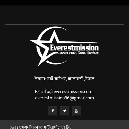
ठेगाना: नयाँ बानेश्वर, काठमाडौँ ,नेपाल
info@everestmission.com
,
everestmission96@gmail.com
२०२१ एभरेष्ट मिसन भ्यू मल्टिप्रपोज प्रा.लि.