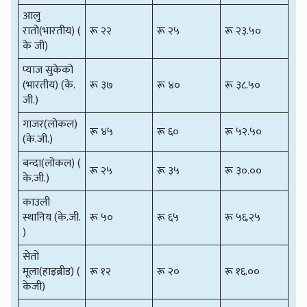
आलु
रातो(भारतीय) (
रू २२
रू २५
रू २३.५०
के जी)
प्याज सुकेको
(भारतीय) (के.
रू ३७
रू ४०
रू ३८.५०
जी.)
गाजर(लोकल)
रू ४५
रू ६०
रू ५२.५०
(के.जी.)
बन्दा(लोकल) (
रू २५
रू ३५
रू ३०.००
के.जी.)
काउली
स्थानिय (के.जी.
रू ५०
रू ६५
रू ५६.२५
)
सेतो
मूला(हाइब्रीड) (
रू १२
रू २०
रू १६.००
केजी)