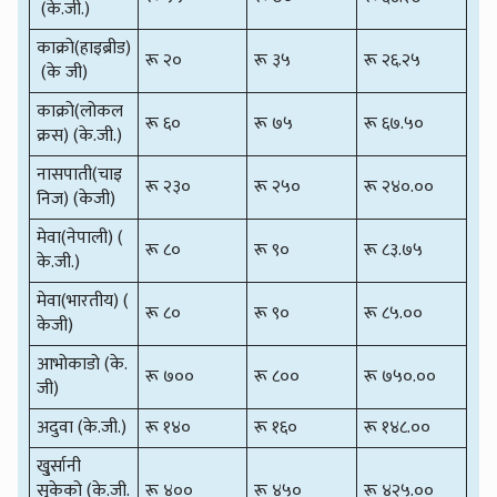
(के.जी.)
काक्रो(हाइब्रीड)
रू २०
रू ३५
रू २६.२५
(के जी)
काक्रो(लोकल
रू ६०
रू ७५
रू ६७.५०
क्रस) (के.जी.)
नासपाती(चाइ
रू २३०
रू २५०
रू २४०.००
निज) (केजी)
मेवा(नेपाली) (
रू ८०
रू ९०
रू ८३.७५
के.जी.)
मेवा(भारतीय) (
रू ८०
रू ९०
रू ८५.००
केजी)
आभोकाडो (के.
रू ७००
रू ८००
रू ७५०.००
जी)
अदुवा (के.जी.)
रू १४०
रू १६०
रू १४८.००
खु्र्सानी
सुकेको (के.जी.
रू ४००
रू ४५०
रू ४२५.००