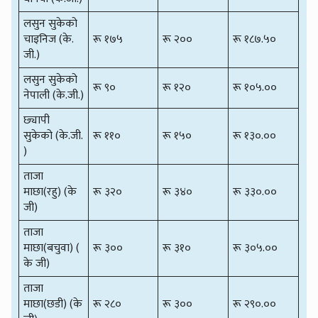
लसुन सुकेको
चाइनिज (के.
रू १७५
रू २००
रू १८७.५०
जी.)
लसुन सुकेको
रू ९०
रू १२०
रू १०५.००
नेपाली (के.जी.)
छ्यापी
सुकेको (के.जी.
रू ११०
रू १५०
रू १३०.००
)
ताजा
माछा(रहु) (के
रू ३२०
रू ३४०
रू ३३०.००
जी)
ताजा
माछा(बचुवा) (
रू ३००
रू ३१०
रू ३०५.००
के जी)
ताजा
माछा(छडी) (के
रू २८०
रू ३००
रू २९०.००