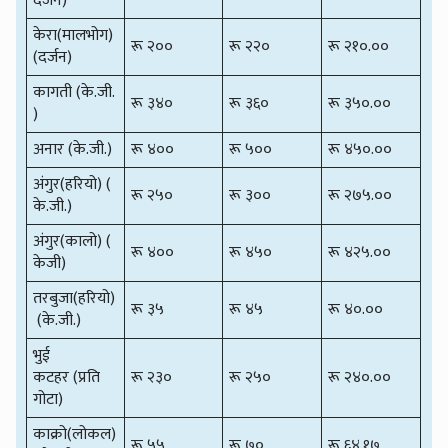
दर्जन)
केरा(मालभोग)
रू २००
रू २२०
रू २१०.००
(दर्जन)
कागती (के.जी.
रू ३४०
रू ३६०
रू ३५०.००
)
अनार (के.जी.)
रू ४००
रू ५००
रू ४५०.००
अंगुर(हरियो) (
रू २५०
रू ३००
रू २७५.००
के.जी.)
अंगुर(कालो) (
रू ४००
रू ४५०
रू ४२५.००
केजी)
तरबुजा(हरियो)
रू ३५
रू ४५
रू ४०.००
(के.जी.)
भुई
कटहर (प्रति
रू २३०
रू २५०
रू २४०.००
गोटा)
काक्रो(लोकल)
रू ५५
रू ७०
रू ६४.१७