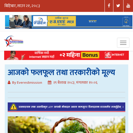
बिहिबार, साउन २१, २०८३
आजको फलफूल तथा तरकारीको मूल्य
By Everestmission
२९ बैशाख २०८३, मंगलवार १०:०६