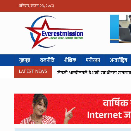
शनिबार, साउन २३, २०८३
गृहपृष्ठ
राजनीति
शैक्षिक
मनोरञ्जन
अन्तर्राष्ट्रिय
LATEST NEWS
जेनजी आन्दोलनले देशको स्वाधीनता खतरामा पर