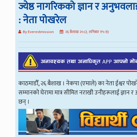
ज्येष्ठ नागरिकको ज्ञान र अनुभवलाई 
: नेता पोखरेल
By Everestmission
२६ बैशाख २०८३, शनिबार १५:१३
काठमाडौँ, २६ बैशाख । नेकपा (एमाले) का नेता ईश्वर पोख
सम्मानको घेरामा मात्र सीमित नराखी उनीहरूलाई ज्ञान र अन
छन् ।