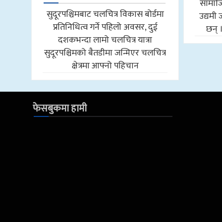
सामाजि
सुदूरपश्चिमबाट चलचित्र विकास बोर्डमा
उद्यमी 
प्रतिनिधित्व गर्ने पहिलो अवसर, दुई
छन् 
दशकभन्दा लामो चलचित्र यात्रा
सुदूरपश्चिमको बैतडीमा जन्मिएर चलचित्र
क्षेत्रमा आफ्नो पहिचान
फेसबुकमा हामी