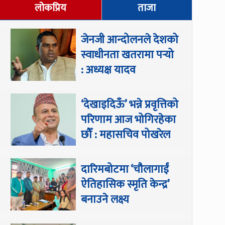
लोकप्रिय
ताजा
जेनजी आन्दोलनले देशको
स्वाधीनता खतरामा पर्‍यो
: अध्यक्ष यादव
‘देखाइदिऊँ’ भन्ने प्रवृत्तिको
परिणाम आज भोगिरहेका
छौँ : महासचिव पोखरेल
दारिमबोटमा ‘चौलागाईं
ऐतिहासिक स्मृति केन्द्र’
बनाउने लक्ष्य