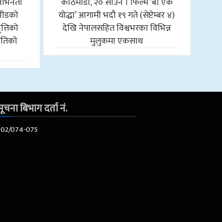
अभिनेता
काठमाडौँ, २० साउन । फिल्म ‘बा एक
 भीडको
योद्धा’ आगामी भदौ १९ गते (सेप्टेम्बर ४)
त्तिको
देखि नेपालसहित विश्वभरका विभिन्न
ीतिको
मुलुकमा एकसाथ
ूचना बिभाग दर्ता नं.
602/074-075