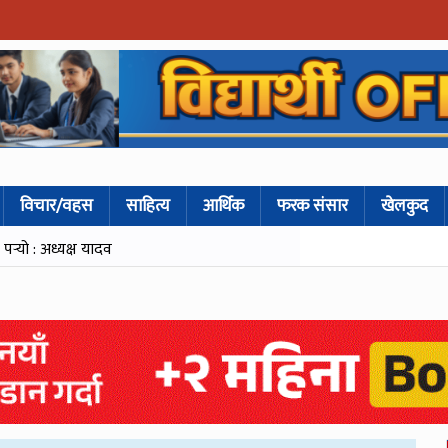
विचार/वहस
साहित्य
आर्थिक
फरक संसार
खेलकुद
्‍यो : अध्यक्ष यादव