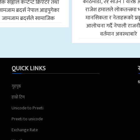
काठमाडौँ, २१ साउन । वरिष्ठ 
क सञ्जाल कन्टेन्ट क्रिएटर तथा
राजेश हमालले लोकतन्त्रमा
जामजाम ब्रदर्स नेपाल आइपुगेका
मानसिकता र नेताहरूको प्रवृ
। जामजाम ब्रदर्सले सामाजिक
आलोचना गर्दै नेपाली राजन
वर्तमान अवस्थाबारे
QUICK LINKS
स
गृहपृष्ठ
हाम्रो टिम
Unicode to Preeti
Preeti to unicode
Exchange Rate