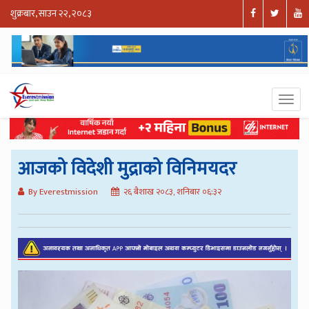
शुक्रबार, साउन २२, २०८३
आजको विदेशी मुद्राको विनिमयदर
By Everestmission
२६ बैशाख २०८३, शनिबार ०६:३२