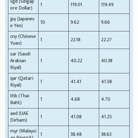
sgd (Singap
1
119.01
119.49
ore Dollar)
jpy (Japanes
10
9.62
9.66
e Yen)
cny (Chinese
1
22.18
22.27
Yuan)
sar (Saudi
Arabian
1
40.22
40.38
Riyal)
qar (Qatari
1
41.41
41.58
Riyal)
thb (Thai
1
4.68
4.70
Baht)
aed (UAE
1
41.08
41.25
Dirham)
myr (Malaysi
1
38.48
38.63
an Ringgit)