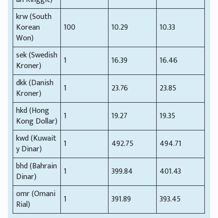
krw (South
Korean
100
10.29
10.33
Won)
sek (Swedish
1
16.39
16.46
Kroner)
dkk (Danish
1
23.76
23.85
Kroner)
hkd (Hong
1
19.27
19.35
Kong Dollar)
kwd (Kuwait
1
492.75
494.71
y Dinar)
bhd (Bahrain
1
399.84
401.43
Dinar)
omr (Omani
1
391.89
393.45
Rial)