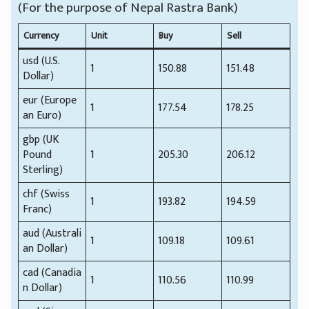
(For the purpose of Nepal Rastra Bank)
Currency
Unit
Buy
Sell
usd (U.S.
1
150.88
151.48
Dollar)
eur (Europe
1
177.54
178.25
an Euro)
gbp (UK
Pound
1
205.30
206.12
Sterling)
chf (Swiss
1
193.82
194.59
Franc)
aud (Australi
1
109.18
109.61
an Dollar)
cad (Canadia
1
110.56
110.99
n Dollar)