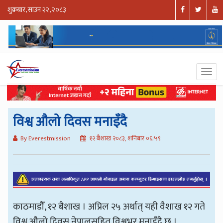
शुक्रबार, साउन २२, २०८३
विश्व औलो दिवस मनाइँदै
By Everestmission
१२ बैशाख २०८३, शनिबार ०६:५९
काठमाडौँ, १२ बैशाख । अप्रिल २५ अर्थात् यही वैशाख १२ गते
विश्व औलो दिवस नेपालसहित विश्वभर मनाइँदै छ ।