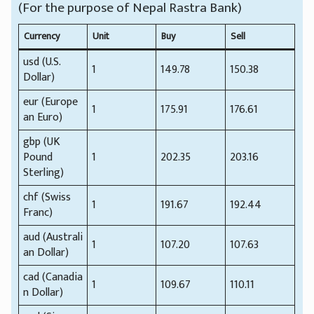
(For the purpose of Nepal Rastra Bank)
Currency
Unit
Buy
Sell
usd (U.S.
1
149.78
150.38
Dollar)
eur (Europe
1
175.91
176.61
an Euro)
gbp (UK
Pound
1
202.35
203.16
Sterling)
chf (Swiss
1
191.67
192.44
Franc)
aud (Australi
1
107.20
107.63
an Dollar)
cad (Canadia
1
109.67
110.11
n Dollar)