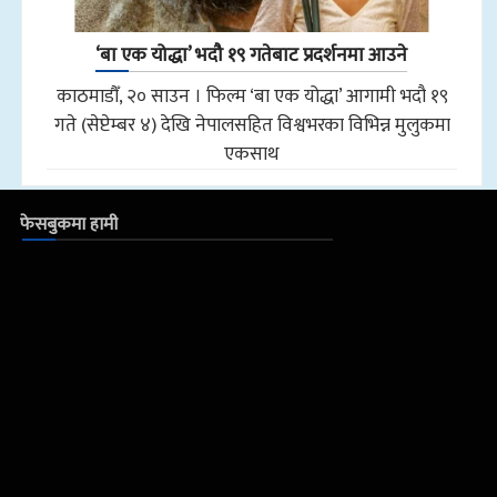
‘बा एक योद्धा’ भदौ १९ गतेबाट प्रदर्शनमा आउने
काठमाडौँ, २० साउन । फिल्म ‘बा एक योद्धा’ आगामी भदौ १९
गते (सेप्टेम्बर ४) देखि नेपालसहित विश्वभरका विभिन्न मुलुकमा
एकसाथ
फेसबुकमा हामी