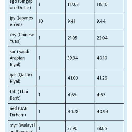
sgd (Singap
1
117.63
118.10
ore Dollar)
jpy (Japanes
10
9.41
9.44
e Yen)
cny (Chinese
1
21.95
22.04
Yuan)
sar (Saudi
Arabian
1
39.94
40.10
Riyal)
qar (Qatari
1
41.09
41.26
Riyal)
thb (Thai
1
4.65
4.67
Baht)
aed (UAE
1
40.78
40.94
Dirham)
myr (Malaysi
1
37.90
38.05
an Ringgit)