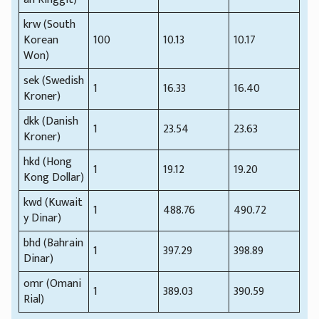
krw (South
Korean
100
10.13
10.17
Won)
sek (Swedish
1
16.33
16.40
Kroner)
dkk (Danish
1
23.54
23.63
Kroner)
hkd (Hong
1
19.12
19.20
Kong Dollar)
kwd (Kuwait
1
488.76
490.72
y Dinar)
bhd (Bahrain
1
397.29
398.89
Dinar)
omr (Omani
1
389.03
390.59
Rial)