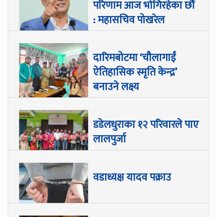
परिणाम आज भोगिरहेका छौँ
: महासचिव पोखरेल
दारिमबोटमा ‘चौलागाईं
ऐतिहासिक स्मृति केन्द्र’
बनाउने लक्ष्य
डडेलधुराका १२ परिवारले पाए
लालपुर्जा
वडाध्यक्ष यादव पक्राउ