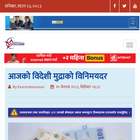
शनिबार, साउन २३, २०८३
आजको विदेशी मुद्राको विनिमयदर
By Everestmission
१० बैशाख २०८३, बिहीबार ०६:३८