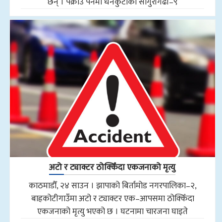
छन् । पक्राउ पर्नेमा धनकुटाको सागुरीगढी–९
अटो र ट्याक्टर ठोक्किँदा एकजनाको मृत्यु
काठमाडौँ, २४ साउन । झापाको बिर्तामोड नगरपालिका–२,
बाह्रकोटीगाउँमा अटो र ट्याक्टर एक–आपसमा ठोक्किँदा
एकजनाको मृत्यु भएको छ । घटनामा चारजना घाइते