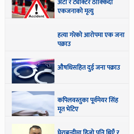
अटो र ट्याक्टर ठोक्किँदा
एकजनाको मृत्यु
हत्या गरेको आरोपमा एक जना
पक्राउ
औषधिसहित दुई जना पक्राउ
कपिलवस्तुका पूर्वमेयर सिंह
मृत भेटिए
घेराबन्दीमा हिजो पनि थिएँ र