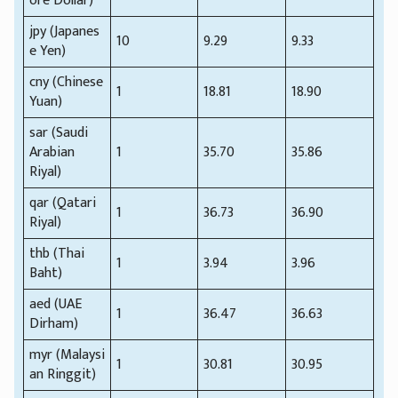
ore Dollar)
jpy (Japanes
10
9.29
9.33
e Yen)
cny (Chinese
1
18.81
18.90
Yuan)
sar (Saudi
Arabian
1
35.70
35.86
Riyal)
qar (Qatari
1
36.73
36.90
Riyal)
thb (Thai
1
3.94
3.96
Baht)
aed (UAE
1
36.47
36.63
Dirham)
myr (Malaysi
1
30.81
30.95
an Ringgit)