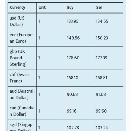
Currency
Unit
Buy
Sell
usd (U.S.
1
133.95
134.55
Dollar)
eur (Europe
1
149.56
150.23
an Euro)
gbp (UK
Pound
1
176.60
177.39
Sterling)
chf (Swiss
1
158.10
158.81
Franc)
aud (Australi
1
90.68
91.08
an Dollar)
cad (Canadia
1
99.16
99.60
n Dollar)
sgd (Singap
1
102.78
103.24