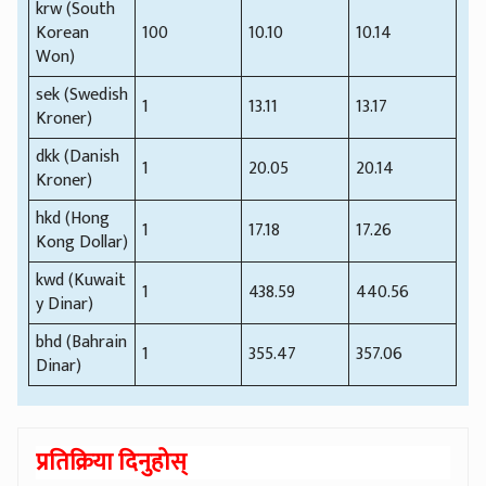
krw (South
Korean
100
10.10
10.14
Won)
sek (Swedish
1
13.11
13.17
Kroner)
dkk (Danish
1
20.05
20.14
Kroner)
hkd (Hong
1
17.18
17.26
Kong Dollar)
kwd (Kuwait
1
438.59
440.56
y Dinar)
bhd (Bahrain
1
355.47
357.06
Dinar)
प्रतिक्रिया दिनुहोस्