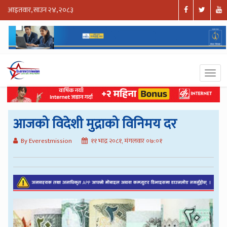
आइतवार, साउन २४, २०८३
आजको विदेशी मुद्राको विनिमय दर
By Everestmission
११ भाद्र २०८१, मंगलवार ०७:०१