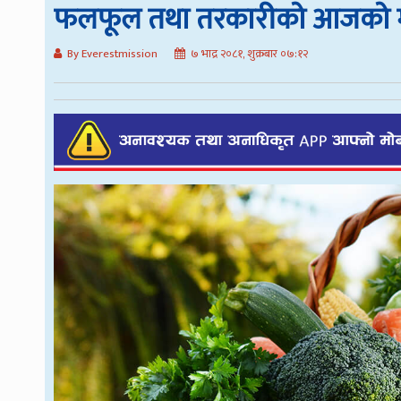
फलफूल तथा तरकारीको आजको मू
By Everestmission
७ भाद्र २०८१, शुक्रबार ०७:१२