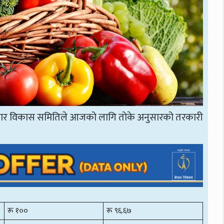
जार विकास समितिले आजको लागि तोके अनुसारको तरकारी
रू १००
रू ९६.६७