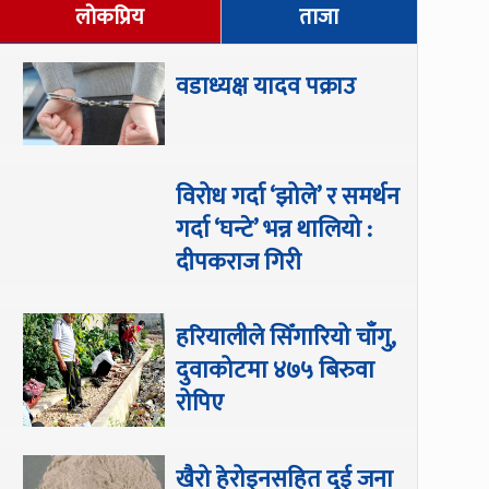
लोकप्रिय
ताजा
वडाध्यक्ष यादव पक्राउ
विरोध गर्दा ‘झोले’ र समर्थन
गर्दा ‘घन्टे’ भन्न थालियो :
दीपकराज गिरी
हरियालीले सिँगारियो चाँगु,
दुवाकोटमा ४७५ बिरुवा
रोपिए
खैरो हेरोइनसहित दुई जना