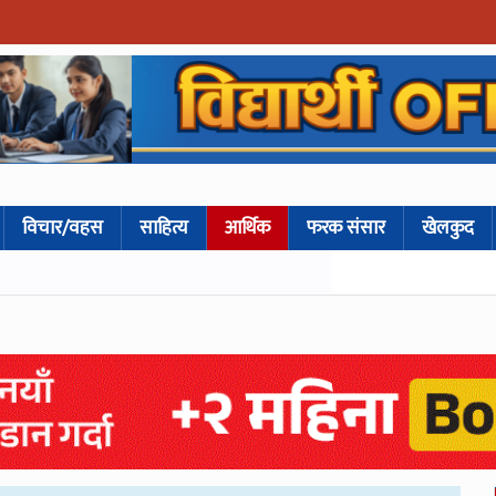
विचार/वहस
साहित्य
आर्थिक
फरक संसार
खेलकुद