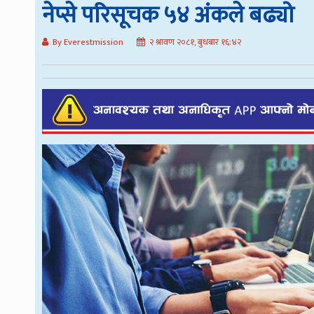
नेप्से परिसूचक ५४ अंकले बढ्यो
By Everestmission
२ श्रावण २०८१, बुधबार १६:४२