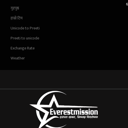
गृहपृष्ठ
हाम्रो टिम
Unicode to Preeti
Preeti to unicode
Exchange Rate
Weather