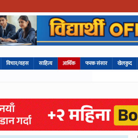
विचार/वहस
साहित्य
आर्थिक
फरक संसार
खेलकुद