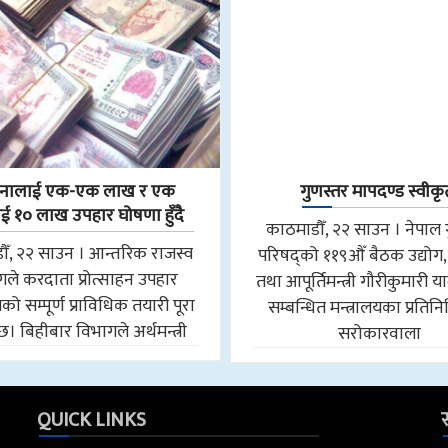
नालाई एक-एक लाख र एक
गुणस्तर मापदण्ड स्वीकृ
 १० लाख उपहार घोषणा हुँदै
काठमाडौँ, २२ साउन । नेपाल 
ौँ, २२ साउन । आन्तरिक राजस्व
परिषद्को ११९औँ बैठक उद्योग,
ले करदाता प्रोत्साहन उपहार
तथा आपूर्तिमन्त्री गौरीकुमारी
मको सम्पूर्ण प्राविधिक तयारी पूरा
सम्बन्धित मन्त्रालयका प्रतिन
छ। बिहीबार विभागले अर्थमन्त्री
सरोकारवाला
QUICK LINKS
स