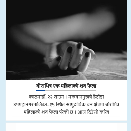
बोराभित्र एक महिलाको शव फेला
काठमाडौँ, २२ साउन । मकवानपुरको हेटौंडा
उपमहानगरपालिका–१५ स्थित सामुदायिक वन क्षेत्रमा बोराभित्र
महिलाको शव फेला परेको छ । आज दिउँसो करिब