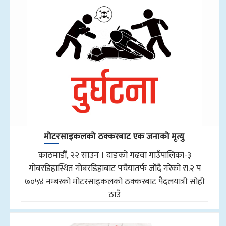
मोटरसाइकलको ठक्करबाट एक जनाको मृत्यु
काठमाडौँ, २२ साउन । दाङको गढवा गाउँपालिका-३
गोबरडिहास्थित गोबरडिहाबाट पचैयातर्फ जाँदै गरेको रा.२ प
७०५४ नम्बरको मोटरसाइकलको ठक्करबाट पैदलयात्री सोही
ठाउँ