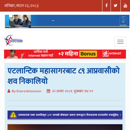
शनिबार, साउन २३, २०८३
एटलान्टिक महासागरबाट ८९ आप्रवासीको
शव निकालियो
By Everestmission
२२ असार २०८१, शुक्रबार १४:५९