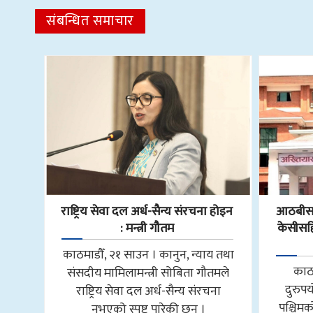
संबन्धित समाचार
राष्ट्रिय सेवा दल अर्ध-सैन्य संरचना होइन
आठबीसक
: मन्त्री गौतम
केसीसहित
काठमाडौँ, २१ साउन । कानुन, न्याय तथा
काठ
संसदीय मामिलामन्त्री सोबिता गौतमले
दुरुप
राष्ट्रिय सेवा दल अर्ध-सैन्य संरचना
पश्चि
नभएको स्पष्ट पारेकी छन् ।