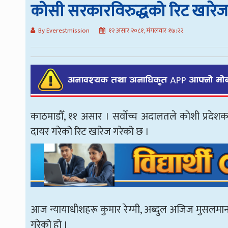
कोसी सरकारविरुद्धको रिट खारेज
By Everestmission
१२ असार २०८१, मंगलवार १७:२२
काठमाडौँ, ११ असार । सर्वाेच्च अदालतले कोशी प्रदेशका न
दायर गरेको रिट खारेज गरेको छ ।
आज न्यायाधीशहरू कुमार रेग्मी, अब्दुल अजिज मुसलमान
गरेको हो ।