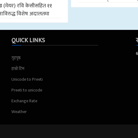
मुख (मेयर) रवि केसीसहित ११
ाविरुद्ध विशेष अदालतमा
QUICK LINKS
स
गृहपृष्ठ
हाम्रो टिम
Unicode to Preeti
Preeti to unicode
Exchange Rate
Weather