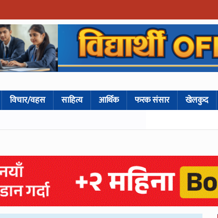
विचार/वहस
साहित्य
आर्थिक
फरक संसार
खेलकुद