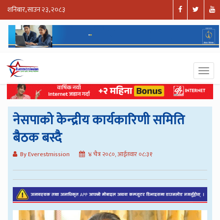
शनिबार, साउन २३, २०८३
नेसपाको केन्द्रीय कार्यकारिणी समिति
बैठक बस्दै
By Everestmission
४ चैत्र २०८०, आईतवार ०८:३१