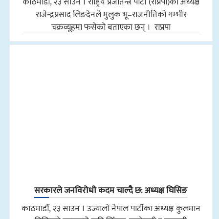
काठमाडौँ, २३ साउन । राष्ट्रिय प्रजातन्त्र पार्टी (राप्रपा)का अध्यक्ष
राजेन्द्रप्रसाद लिङदेनले मुलुक भू–राजनीतिको गम्भीर
चक्रव्यूहमा फसेको बताएका छन् । राप्रपा
सरकारले जनविरोधी कदम चाल्दै छ: अध्यक्ष घिसिङ
काठमाडौँ, २३ साउन । उज्यालो नेपाल पार्टीका अध्यक्ष कुलमान