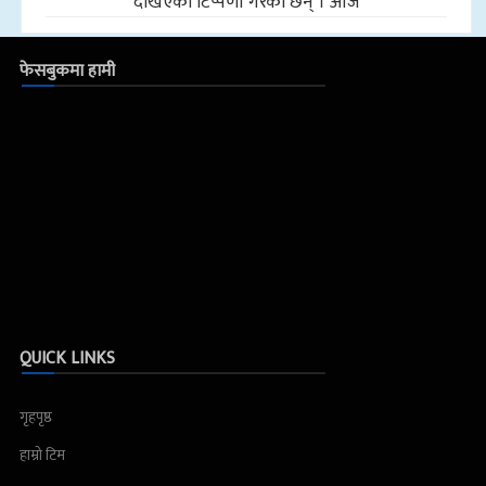
देखिएको टिप्पणी गरेका छन् । आज
फेसबुकमा हामी
QUICK LINKS
गृहपृष्ठ
हाम्रो टिम