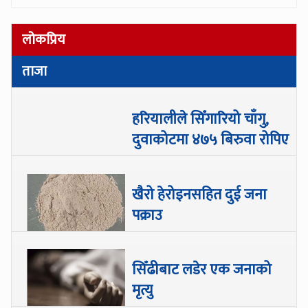
लोकप्रिय
ताजा
हरियालीले सिँगारियो चाँगु,
दुवाकोटमा ४७५ बिरुवा रोपिए
खैरो हेरोइनसहित दुई जना
पक्राउ
सिँढीबाट लडेर एक जनाको
मृत्यु