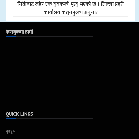
सिँढीबाट लडेर एक युवकको मृत्यु भएको छ । जिल्ला प्रहरी
कार्यालय कञ्चनपुरका अनुसार
फेसबुकमा हामी
QUICK LINKS
गृहपृष्ठ