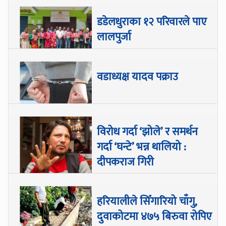
डडेलधुराका १२ परिवारले पाए
लालपुर्जा
वडाध्यक्ष यादव पक्राउ
विरोध गर्दा ‘झोले’ र समर्थन
गर्दा ‘घन्टे’ भन्न थालियो :
दीपकराज गिरी
हरियालीले सिँगारियो चाँगु,
दुवाकोटमा ४७५ बिरुवा रोपिए