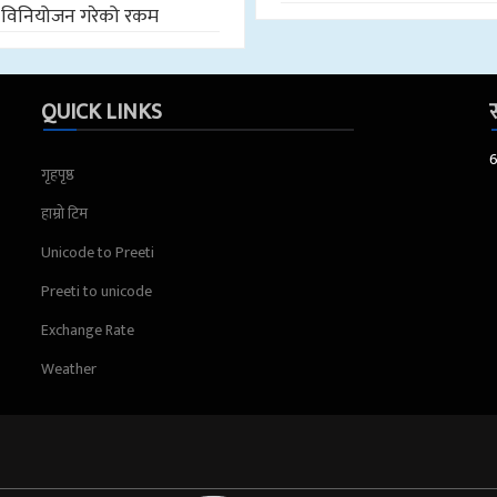
विनियोजन गरेको रकम
QUICK LINKS
स
गृहपृष्ठ
हाम्रो टिम
Unicode to Preeti
Preeti to unicode
Exchange Rate
Weather