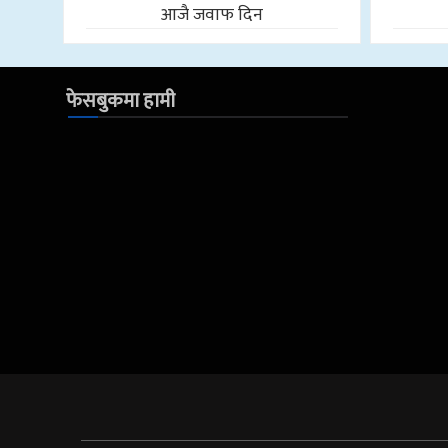
आजै जवाफ दिन
फेसबुकमा हामी