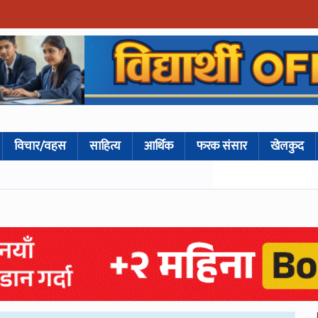
विचार/वहस
साहित्य
आर्थिक
फरक संसार
खेलकुद