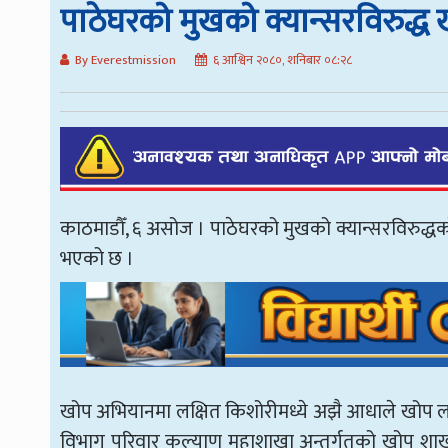
पाठेघरको मुखको क्यान्सरविरुद्
By Everestmission
६ आश्विन २०८०, शनिबार ०८:२८
काठमाडौँ, ६ असोज । पाठेघरको मुखको क्यान्सरविरुद्
भएको छ ।
खोप अभियानमा लक्षित किशोरीमध्ये अझै आधाले खोप लग
विभाग परिवार कल्याण महाशाखा अन्तर्गतको खोप श