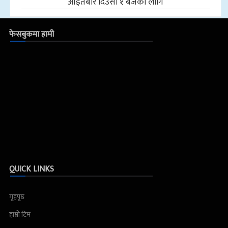
आइतबार दिउँसो १ बजेका लागि
फेसबुकमा हामी
QUICK LINKS
गृहपृष्ठ
हाम्रो टिम