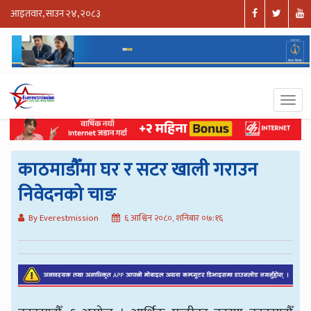
आइतवार, साउन २४, २०८३
काठमाडौँमा घर र सटर खाली गराउन
निवेदनको चाङ
By Everestmission
६ आश्विन २०८०, शनिबार ०७:१६