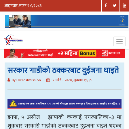
आइतवार, साउन २४, २०८३
सरकार गाडीको ठक्करबाट दुईजना घाइते
By Everestmission
५ आश्विन २०८०, शुक्रबार १६:१४
झापा, ५ असोज । झापाको कन्काई नगरपालिका–३ मा
शुक्रबार सरकारी गाडीको ठक्करबाट दुईजना घाइते भएका