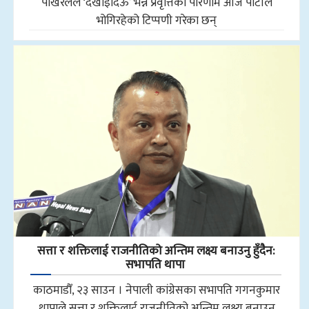
पोखरेलले ‘देखाइदिऊँ’ भन्ने प्रवृत्तिको परिणाम आज पार्टीले
भोगिरहेको टिप्पणी गरेका छन्
सत्ता र शक्तिलाई राजनीतिको अन्तिम लक्ष्य बनाउनु हुँदैन:
सभापति थापा
काठमाडौँ, २३ साउन । नेपाली कांग्रेसका सभापति गगनकुमार
थापाले सत्ता र शक्तिलाई राजनीतिको अन्तिम लक्ष्य बनाउन