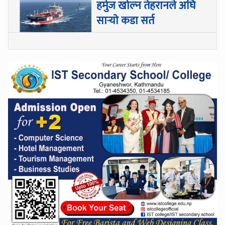
हर्मुज खोल्न तेहरानले अघि
सार्‍याे कडा सर्त