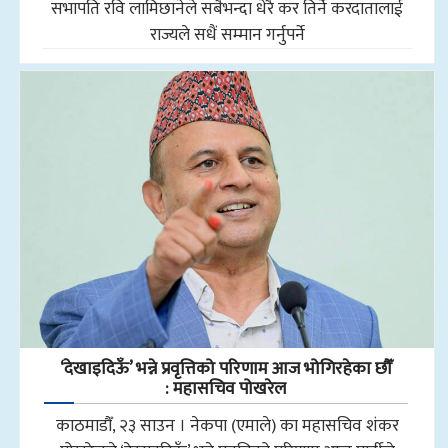
सभापति रवि लामिछानेले सबैभन्दा धेरै कर तिर्ने करदातालाई
राज्यले सधैं सम्मान गर्नुपर्ने
‘देखाइदिऊँ’ भन्ने प्रवृत्तिको परिणाम आज भोगिरहेका छौँ
: महासचिव पोखरेल
काठमाडौँ, २३ साउन । नेकपा (एमाले) का महासचिव शंकर