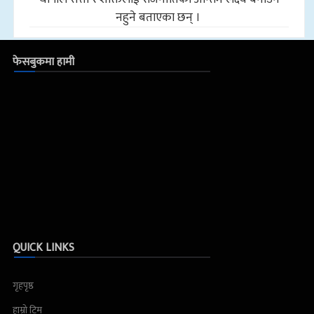
नहुने बताएका छन् ।
फेसबुकमा हामी
QUICK LINKS
गृहपृष्ठ
हाम्रो टिम