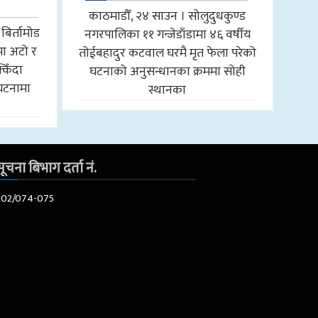
काठमाडौँ, २४ साउन । सोलुदुधकुण्ड
बिर्तामोड
नगरपालिका ११ गन्जेडाँडामा ४६ वर्षीय
मा अटो र
तोईबहादुर कटवाल घरमै मृत फेला परेको
किँदा
घटनाको अनुसन्धानका क्रममा सोही
घटनामा
स्थानका
ूचना बिभाग दर्ता नं.
602/074-075