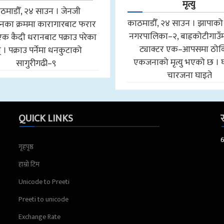
मृत्यु
ठमाडौँ, २४ साउन । जेनजी
काठमाडौँ, २४ साउन । झापाको 
नका क्रममा कारागारबाट फरार
नगरपालिका–२, बाह्रकोटीगाउँ
क कैदी धरानबाट पक्राउ परेका
ट्याक्टर एक–आपसमा ठोक्
 । पक्राउ पर्नेमा धनकुटाको
एकजनाको मृत्यु भएको छ । 
सागुरीगढी–९
चारजना घाइते
QUICK LINKS
स
गृहपृष्ठ
हाम्रो टिम
Unicode to Preeti
Preeti to unicode
Exchange Rate