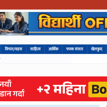
विचार/वहस
साहित्य
आर्थिक
फरक संसार
खेलकुद
े