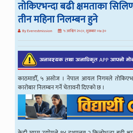
ताेकिएभन्दा बढी क्षमताका सिलिण्ड
तीन महिना निलम्बन हुने
By Everestmission
५ आश्विन २०८०, शुक्रबार ०७:३०
काठमाडौँ, ५ असोज । नेपाल आयल निगमले तोकिएभन्दा
कारोबार निलम्बन गर्ने चेतावनी दिएको छ ।