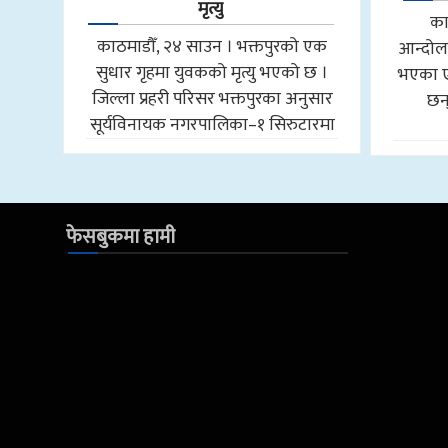
मृत्यु
का
काठमाडौँ, २४ साउन । भक्तपुरको एक
आन्दोल
सुधार गृहमा युवकको मृत्यु भएको छ ।
भएका ए
जिल्ला प्रहरी परिसर भक्तपुरका अनुसार
छन्
सूर्यविनायक नगरपालिका–१ सिरुटारमा
फेसबुकमा हामी