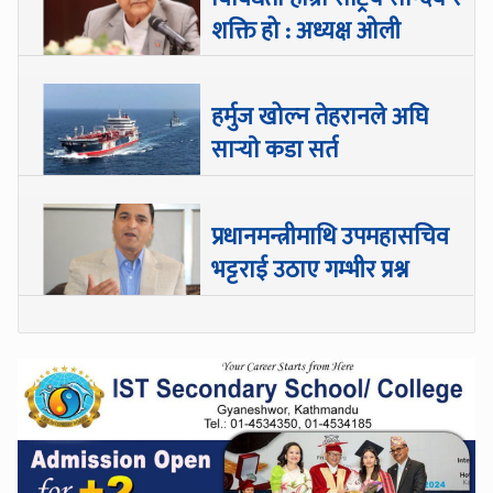
शक्ति हो : अध्यक्ष ओली
हर्मुज खोल्न तेहरानले अघि
सार्‍याे कडा सर्त
प्रधानमन्त्रीमाथि उपमहासचिव
भट्टराई उठाए गम्भीर प्रश्न