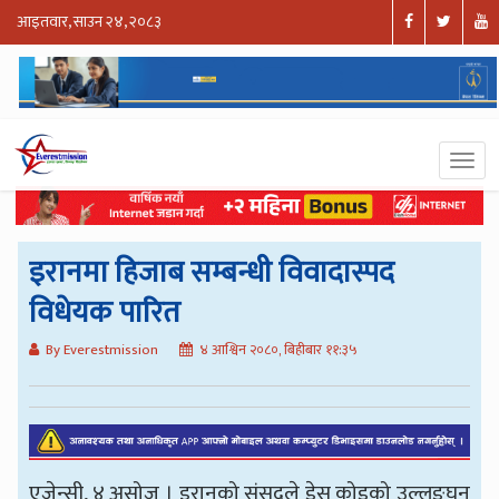
आइतवार, साउन २४, २०८३
इरानमा हिजाब सम्बन्धी विवादास्पद
विधेयक पारित
By Everestmission
४ आश्विन २०८०, बिहीबार ११:३५
एजेन्सी, ४ असोज । इरानको संसद्ले ड्रेस कोडको उल्लङ्घन