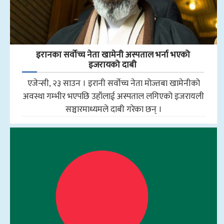
इरानका सर्वोच्च नेता खामेनी अस्पताल भर्ना भएको
इजरायको दाबी
एजेन्सी, २३ साउन । इरानी सर्वोच्च नेता मोज्तबा खामेनीको
अवस्था गम्भीर भएपछि उहाँलाई अस्पताल लगिएको इजरायली
सञ्चारमाध्यमले दाबी गरेका छन् ।