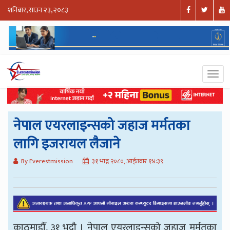
शनिबार, साउन २३, २०८३
नेपाल एयरलाइन्सको जहाज मर्मतका
लागि इजरायल लैजाने
By Everestmission
३१ भाद्र २०८०, आईतवार १४:३९
काठमाडौँ, ३१ भदौ । नेपाल एयरलाइन्सको जहाज मर्मतका