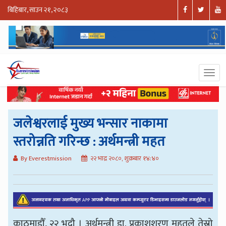
बिहिबार, साउन २१, २०८३
जलेश्वरलाई मुख्य भन्सार नाकामा
स्तरोन्नति गरिन्छ : अर्थमन्त्री महत
By Everestmission
२२ भाद्र २०८०, शुक्रबार १४:४०
काठमाडौँ, २२ भदौ । अर्थमन्त्री डा. प्रकाशशरण महतले तेस्रो