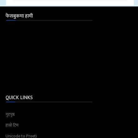
फेसबुकमा हामी
QUICK LINKS
गृहपृष्ठ
हाम्रो टिम
Unicode to Preeti