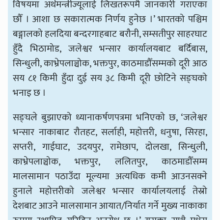
विषयमा अर्थमन्त्रीज्यूलाई लिखतरूपमै जानकारी गराएका
छौँ । आशा छ सकारात्मक निर्णय हुनेछ ।’ भारतको पश्चिम
बङ्गालको हलदिया बन्दरगाहबाट बरौनी, सम्सतीपुर साहरघाट
हुँदै भिठामोड, जलेश्वर भन्सार कार्यालयबाट बर्दिबास,
सिन्धुली, काभ्रेपलाञ्चोक, भक्तपुर, काठमाडौँसम्मको दूरी आठ
सय ८१ किमी हुँदा दुई सय ३८ किमी दूरी छोटिने सङ्घको
भनाइ छ ।
सङ्घले बुझाएको ध्यानाकर्षणपत्रमा भनिएको छ, ‘जलेश्वर
भन्सार नाकाबाट रौतहट, सर्लाही, महोत्तरी, धनुषा, सिरहा,
सप्तरी, गाईघाट, उदयपुर, रामेछाप, दोलखा, सिन्धुली,
काभ्रेपलाञ्चोक, भक्तपुर, ललितपुर, काठमाडौँसम्म
मालसामान पठाउँदा मूल्यमा अत्यधिक कमी आउनसक्ने
हुनाले महोत्तरीको जलेश्वर भन्सार कार्यालयलाई तेस्रो
देशबाट आउने मालसामान आयात/निर्यात गर्ने मुख्य नाकाका