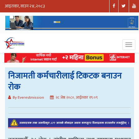
आइतवार, साउन २४, २०८३
निजामती कर्मचारीलाई टिकटक बनाउन
रोक
By Everestmission
२८ जेष्ठ २०८०, आईतवार १९:०९