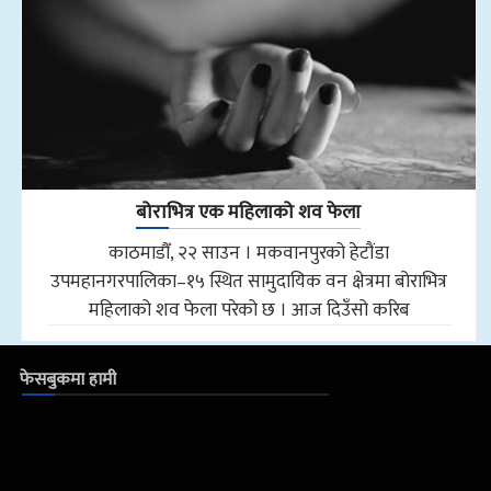
बोराभित्र एक महिलाको शव फेला
काठमाडौँ, २२ साउन । मकवानपुरको हेटौंडा
उपमहानगरपालिका–१५ स्थित सामुदायिक वन क्षेत्रमा बोराभित्र
महिलाको शव फेला परेको छ । आज दिउँसो करिब
फेसबुकमा हामी