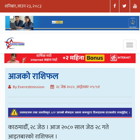
शनिबार, साउन २३, २०८३
आजको राशिफल
By Everestmission
२८ जेष्ठ २०८०, आईतवार ०५:५१
काठमाडौँ, २८ जेठ । आज २०८० साल जेठ २८ गते
आइतबारको राशिफल ।