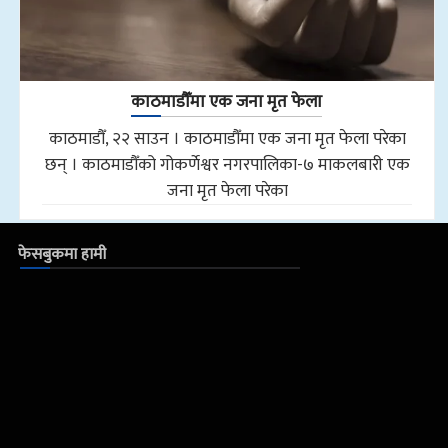
काठमाडौँमा एक जना मृत फेला
काठमाडौँ, २२ साउन । काठमाडौँमा एक जना मृत फेला परेका
छन् । काठमाडौँको गोकर्णेश्वर नगरपालिका-७ माकलबारी एक
जना मृत फेला परेका
फेसबुकमा हामी