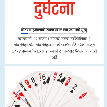
मोटरसाइकलको ठक्करबाट एक जनाको मृत्यु
काठमाडौँ, २२ साउन । दाङको गढवा गाउँपालिका-३
गोबरडिहास्थित गोबरडिहाबाट पचैयातर्फ जाँदै गरेको रा.२ प
७०५४ नम्बरको मोटरसाइकलको ठक्करबाट पैदलयात्री सोही
ठाउँ