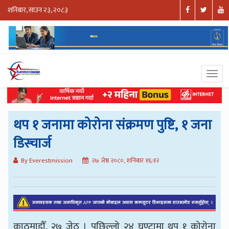
शनिबार, साउन २३, २०८३
थप १ जनामा कोरोना संक्रमण पुष्टि, १ जना
डिस्चार्ज
By Everestmission
२७ जेष्ठ २०८०, शनिबार १६:१२
काठमाडौँ, २७ जेठ । पछिल्लो २४ घण्टामा थप १ कोरोना