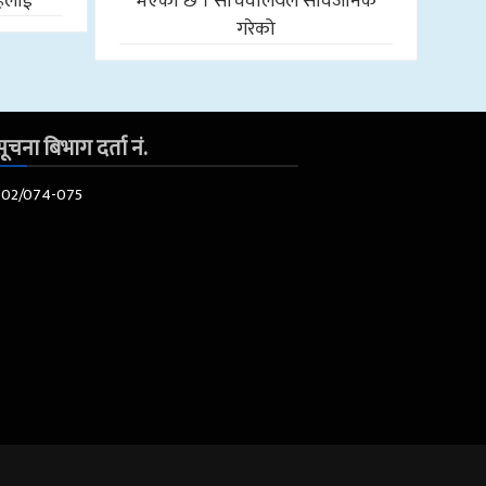
ाहलाई
भएको छ । सचिवालयले सार्वजनिक
गरेको
ूचना बिभाग दर्ता नं.
602/074-075