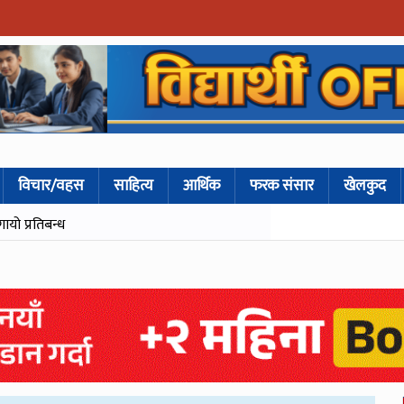
विचार/वहस
साहित्य
आर्थिक
फरक संसार
खेलकुद
गायो प्रतिबन्ध