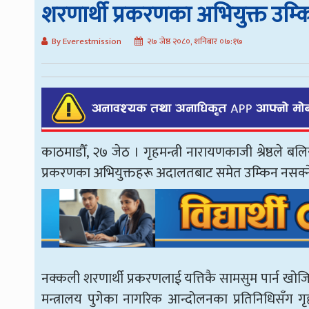
शरणार्थी प्रकरणका अभियुक्त उम्किन सक
By Everestmission
२७ जेष्ठ २०८०, शनिबार ०७:१७
काठमाडौँ, २७ जेठ । गृहमन्त्री नारायणकाजी श्रेष्ठले 
प्रकरणका अभियुक्तहरू अदालतबाट समेत उम्किन नसक्न
नक्कली शरणार्थी प्रकरणलाई यत्तिकै सामसुम पार्न खोजि
मन्त्रालय पुगेका नागरिक आन्दोलनका प्रतिनिधिसँग गृ