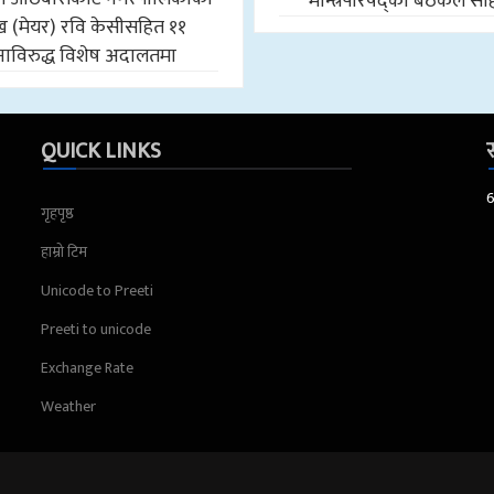
मन्त्रिपरिषद्को बैठकले स
मुख (मेयर) रवि केसीसहित ११
ाविरुद्ध विशेष अदालतमा
QUICK LINKS
स
गृहपृष्ठ
हाम्रो टिम
Unicode to Preeti
Preeti to unicode
Exchange Rate
Weather