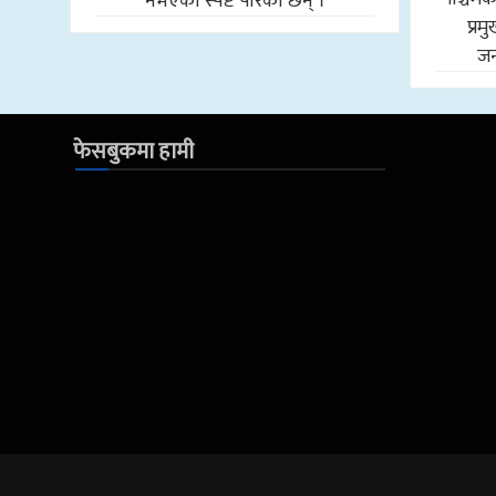
नभएको स्पष्ट पारेकी छन् ।
प्र
जन
फेसबुकमा हामी