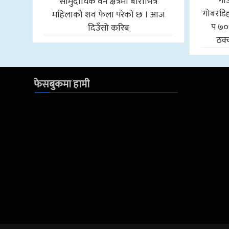
गा
सामुदायिक वन क्षेत्रमा बोराभित्र
गोबरडिहा
महिलाको शव फेला परेको छ । आज
प ७०
दिउँसो करिब
ठक्
फेसबुकमा हामी