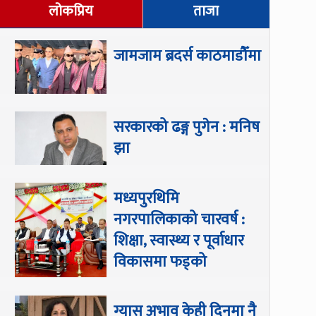
लोकप्रिय
ताजा
जामजाम ब्रदर्स काठमाडौँमा
सरकारको ढङ्ग पुगेन : मनिष
झा
मध्यपुरथिमि
नगरपालिकाको चारवर्ष :
शिक्षा, स्वास्थ्य र पूर्वाधार
विकासमा फड्को
ग्यास अभाव केही दिनमा नै