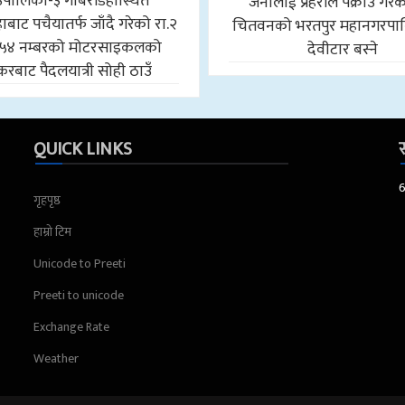
उँपालिका-३ गोबरडिहास्थित
जनालाई प्रहरीले पक्राउ गरे
बाट पचैयातर्फ जाँदै गरेको रा.२
चितवनको भरतपुर महानगरपा
५४ नम्बरको मोटरसाइकलको
देवीटार बस्ने
करबाट पैदलयात्री सोही ठाउँ
QUICK LINKS
स
गृहपृष्ठ
हाम्रो टिम
Unicode to Preeti
Preeti to unicode
Exchange Rate
Weather