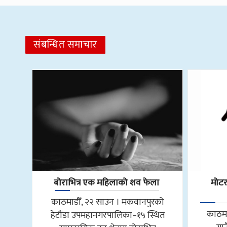
संबन्धित समाचार
बोराभित्र एक महिलाको शव फेला
मोट
काठमाडौँ, २२ साउन । मकवानपुरको
काठमा
हेटौंडा उपमहानगरपालिका–१५ स्थित