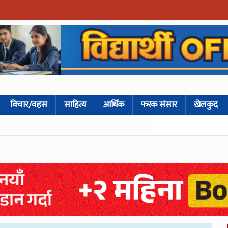
विचार/वहस
साहित्य
आर्थिक
फरक संसार
खेलकुद