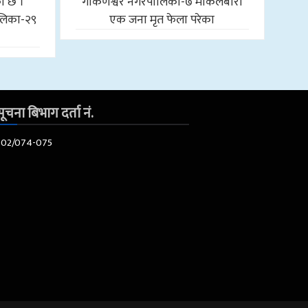
को छ ।
गोकर्णेश्वर नगरपालिका-७ माकलबारी
लिका-२९
एक जना मृत फेला परेका
ूचना बिभाग दर्ता नं.
602/074-075