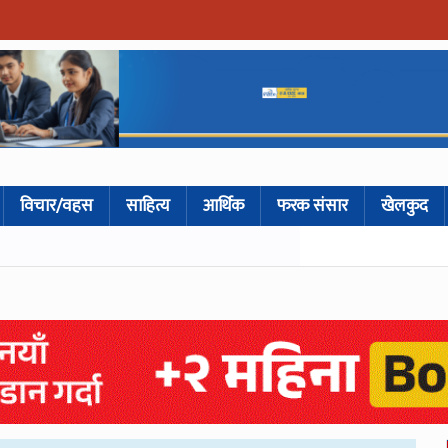
विचार/वहस
साहित्य
आर्थिक
फरक संसार
खेलकुद