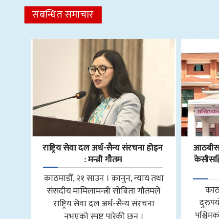
संबन्धित समाचार
राष्ट्रिय सेवा दल अर्ध-सैन्य संरचना होइन
आठबीसक
: मन्त्री गौतम
केसीसहित
काठमाडौँ, २१ साउन । कानुन, न्याय तथा
काठ
संसदीय मामिलामन्त्री सोबिता गौतमले
दुरुप
राष्ट्रिय सेवा दल अर्ध-सैन्य संरचना
पश्चि
नभएको स्पष्ट पारेकी छन् ।