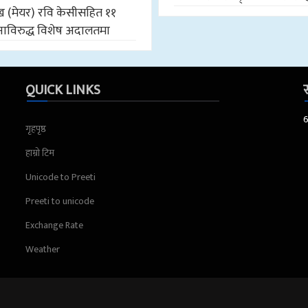
मुख (मेयर) रवि केसीसहित ११
ाविरुद्ध विशेष अदालतमा
QUICK LINKS
स
गृहपृष्ठ
हाम्रो टिम
Unicode to Preeti
Preeti to unicode
Exchange Rate
Weather