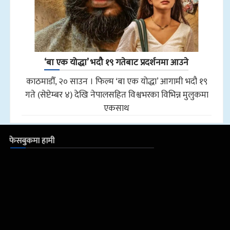
‘बा एक योद्धा’ भदौ १९ गतेबाट प्रदर्शनमा आउने
काठमाडौँ, २० साउन । फिल्म ‘बा एक योद्धा’ आगामी भदौ १९
गते (सेप्टेम्बर ४) देखि नेपालसहित विश्वभरका विभिन्न मुलुकमा
एकसाथ
फेसबुकमा हामी