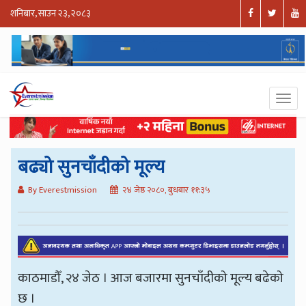
शनिबार, साउन २३, २०८३
बढ्यो सुनचाँदीको मूल्य
By Everestmission
२४ जेष्ठ २०८०, बुधबार ११:३५
काठमाडौँ, २४ जेठ । आज बजारमा सुनचाँदीको मूल्य बढेको
छ ।