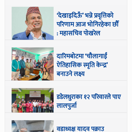
‘देखाइदिऊँ’ भन्ने प्रवृत्तिको
परिणाम आज भोगिरहेका छौँ
: महासचिव पोखरेल
दारिमबोटमा ‘चौलागाईं
ऐतिहासिक स्मृति केन्द्र’
बनाउने लक्ष्य
डडेलधुराका १२ परिवारले पाए
लालपुर्जा
वडाध्यक्ष यादव पक्राउ