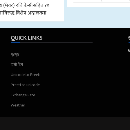
मुख (मेयर) रवि केसीसहित ११
ाविरुद्ध विशेष अदालतमा
QUICK LINKS
स
गृहपृष्ठ
हाम्रो टिम
Unicode to Preeti
Preeti to unicode
Exchange Rate
Weather