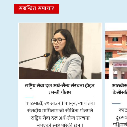
संबन्धित समाचार
राष्ट्रिय सेवा दल अर्ध-सैन्य संरचना होइन
आठबीसक
: मन्त्री गौतम
केसीसहित
काठमाडौँ, २१ साउन । कानुन, न्याय तथा
काठ
संसदीय मामिलामन्त्री सोबिता गौतमले
दुरुप
राष्ट्रिय सेवा दल अर्ध-सैन्य संरचना
पश्चि
नभएको स्पष्ट पारेकी छन् ।