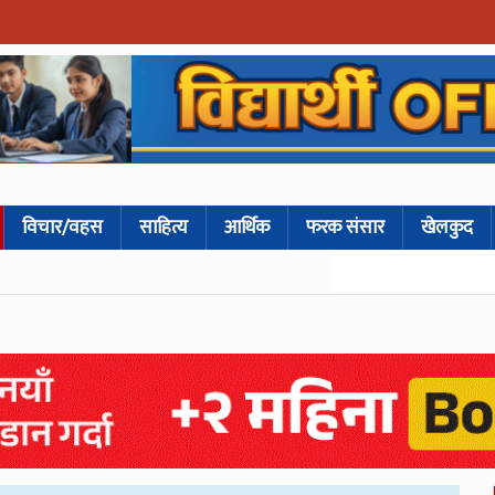
विचार/वहस
साहित्य
आर्थिक
फरक संसार
खेलकुद